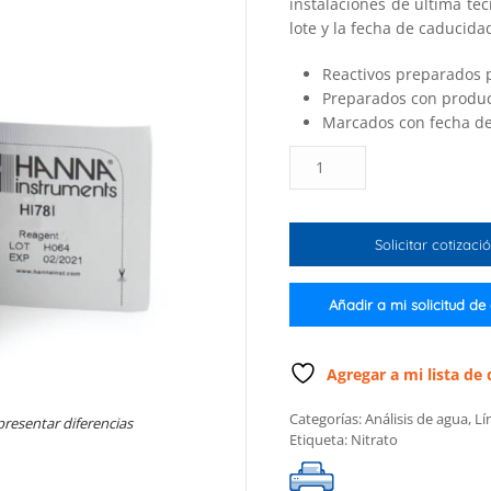
instalaciones de última t
lote y la fecha de caducida
Reactivos preparados p
Preparados con produc
Marcados con fecha de
Reactivos
para
el
colorímetro
Solicitar cotizaci
Checker®
para
nitrato
Añadir a mi solicitud de
marino
(25
pruebas)
Agregar a mi lista de
cantidad
Categorías:
Análisis de agua
,
Lí
presentar diferencias
Etiqueta:
Nitrato