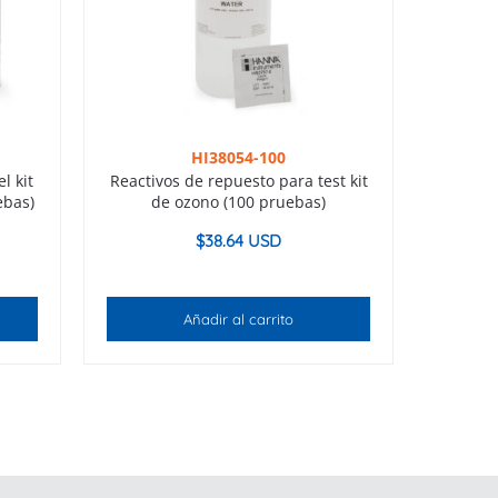
HI38054-100
l kit
Reactivos de repuesto para test kit
ebas)
de ozono (100 pruebas)
$
38.64 USD
Añadir al carrito