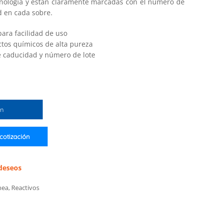
ecnología y están claramente marcadas con el número de
d en cada sobre.
ara facilidad de uso
tos químicos de alta pureza
 caducidad y número de lote
ón
 cotización
 deseos
nea
,
Reactivos