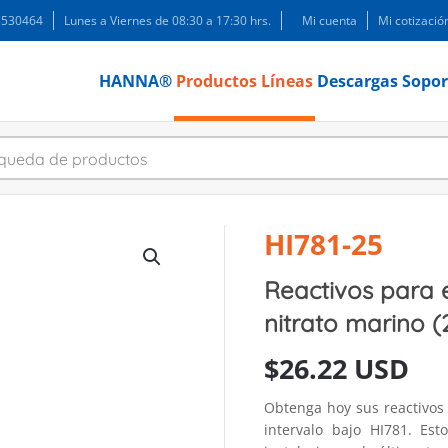
 3530464
Lunes a Viernes de 08:30 a 17:30 hrs.
Mi cuenta
Mi cotizació
HANNA®
Productos
Líneas
Descargas
Sopor
HI781-25
Reactivos para 
nitrato marino 
$
26.22 USD
Obtenga hoy sus reactivos
intervalo bajo HI781. Est