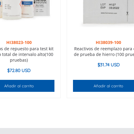
HI38023-100
HI38039-100
os de repuesto para test kit
Reactivos de reemplazo para e
 total de intervalo alto(100
de prueba de hierro (100 pru
pruebas)
$
31.74 USD
$
72.80 USD
Añadir al carrito
Añadir al carrito