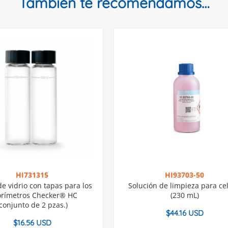
También te recomendamos…
HI731315
HI93703-50
e vidrio con tapas para los
Solución de limpieza para ce
orímetros Checker® HC
(230 mL)
(conjunto de 2 pzas.)
$
44.16 USD
$
16.56 USD