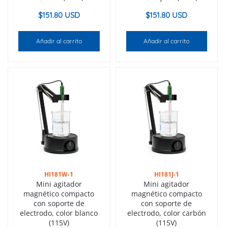
$
151.80 USD
$
151.80 USD
Añadir al carrito
Añadir al carrito
HI181W-1
HI181J-1
Mini agitador
Mini agitador
magnético compacto
magnético compacto
con soporte de
con soporte de
electrodo, color blanco
electrodo, color carbón
(115V)
(115V)