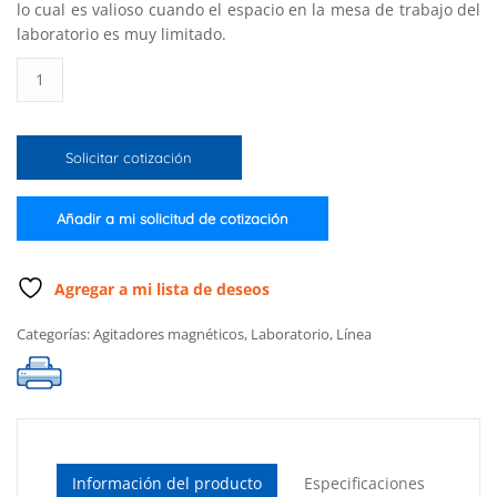
lo cual es valioso cuando el espacio en la mesa de trabajo del
laboratorio es muy limitado.
Mini
agitador
con
cubierta
Solicitar cotización
de
acero
inoxidable
Añadir a mi solicitud de cotización
con
temporizador
y
Agregar a mi lista de deseos
tacómetro
Categorías:
Agitadores magnéticos
,
Laboratorio
,
Línea
(5
L.)
con
alimentación
de
220
volts
Información del producto
Especificaciones