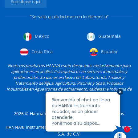
Suscríbase aquí
"Servicio y calidad marcan la diferencia"
México
Guatemala
Costa Rica
Ecuador
Nuestros productos HANNA están destinados exclusivamente para
aplicaciones en análisis fisicoquímicos en sectores industriales y
profesionales. Su uso es exclusivo en: Laboratorios, Análisis y
Tratamiento de Agua, Agricultura, Piscinas y Spa’s, Procesos
Industriales en Agua (torres de enfriamiento, calderas) e Industria de
Alimentos, entre otros.
2026
© Hannapro, S.A. de C.V. y sus filiales. Todos los
derechos reservados.
HANNA® instruments es una marca registrada de Hannapro,
S.A. de C.V.