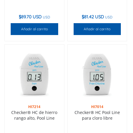
$
89.70 USD
$
81.42 USD
USD
USD
Añadir al carrito
Añadir al carrito
HI7214
HI7014
Checker® HC de hierro
Checker® HC Pool Line
rango alto, Pool Line
para cloro libre