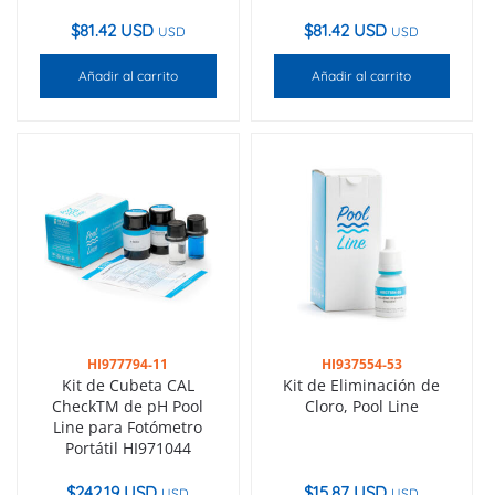
$
81.42 USD
$
81.42 USD
USD
USD
Añadir al carrito
Añadir al carrito
HI977794-11
HI937554-53
Kit de Cubeta CAL
Kit de Eliminación de
CheckTM de pH Pool
Cloro, Pool Line
Line para Fotómetro
Portátil HI971044
$
242.19 USD
$
15.87 USD
USD
USD