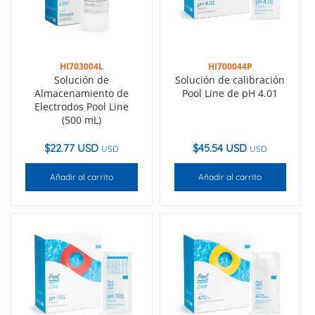
HI703004L
HI700044P
Solución de
Solución de calibración
Almacenamiento de
Pool Line de pH 4.01
Electrodos Pool Line
(500 mL)
$
22.77 USD
$
45.54 USD
USD
USD
Añadir al carrito
Añadir al carrito