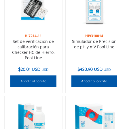
HI7214-11
HI9310014
Set de verificación de
Simulador de Precisión
calibración para
de pH y mV Pool Line
Checker HC de Hierro,
Pool Line
$
20.01 USD
$
420.90 USD
USD
USD
Añadir al carrito
Añadir al carrito