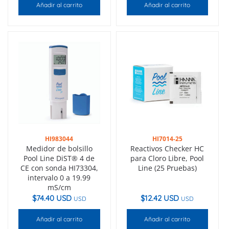
Añadir al carrito
Añadir al carrito
HI983044
HI7014-25
Medidor de bolsillo
Reactivos Checker HC
Pool Line DiST® 4 de
para Cloro Libre, Pool
CE con sonda HI73304,
Line (25 Pruebas)
intervalo 0 a 19.99
mS/cm
$
74.40 USD
$
12.42 USD
USD
USD
Añadir al carrito
Añadir al carrito