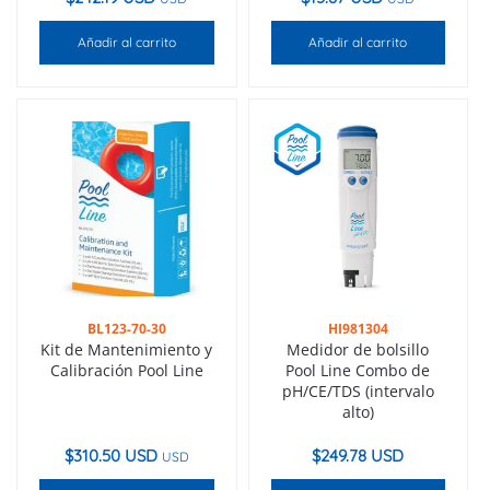
Añadir al carrito
Añadir al carrito
BL123-70-30
HI981304
Kit de Mantenimiento y
Medidor de bolsillo
Calibración Pool Line
Pool Line Combo de
pH/CE/TDS (intervalo
alto)
$
310.50 USD
$
249.78 USD
USD