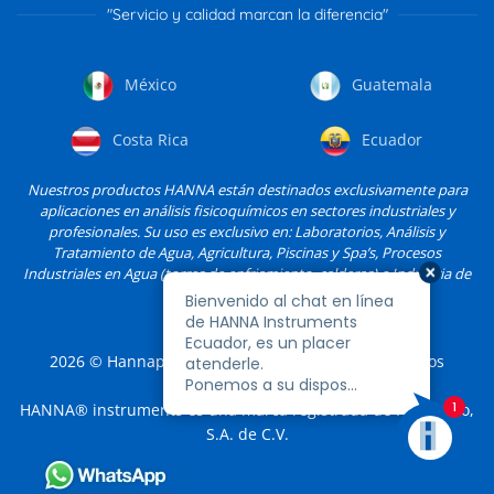
"Servicio y calidad marcan la diferencia"
México
Guatemala
Costa Rica
Ecuador
Nuestros productos HANNA están destinados exclusivamente para
aplicaciones en análisis fisicoquímicos en sectores industriales y
profesionales. Su uso es exclusivo en: Laboratorios, Análisis y
Tratamiento de Agua, Agricultura, Piscinas y Spa’s, Procesos
Industriales en Agua (torres de enfriamiento, calderas) e Industria de
Alimentos, entre otros.
2026
© Hannapro, S.A. de C.V. y sus filiales. Todos los
derechos reservados.
HANNA® instruments es una marca registrada de Hannapro,
S.A. de C.V.