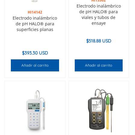
HI13302
Electrodo inalámbrico
de pH HALO® para
HI14142
viales y tubos de
Electrodo inalámbrico
ensaye
de pH HALO® para
superficies planas
$
518.88 USD
$
393.30 USD
Añadir al carrito
Añadir al carrito