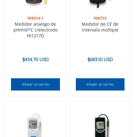
HI8314-1
HI8733
Medidor analógo de
Medidor de CE de
pH/mV/°C c/electrodo
intervalo múltiple
HI1217D
$
434.70 USD
$
683.10 USD
Añadir al carrito
Añadir al carrito