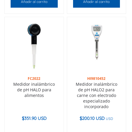
Añadir al carrito
Añadir al carrito
FC2022
HI9810452
Medidor inalámbrico
Medidor inalámbrico
de pH HALO para
de pH HALO2 para
alimentos
carne con electrodo
especializado
incorporado
$
351.90 USD
$
200.10 USD
USD