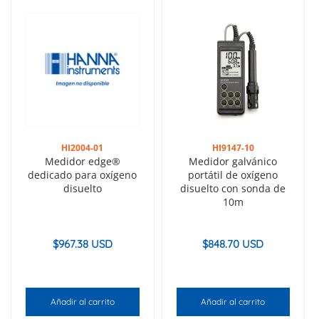
HI2004-01
HI9147-10
Medidor edge®
Medidor galvánico
dedicado para oxígeno
portátil de oxígeno
disuelto
disuelto con sonda de
10m
$
967.38 USD
$
848.70 USD
Añadir al carrito
Añadir al carrito