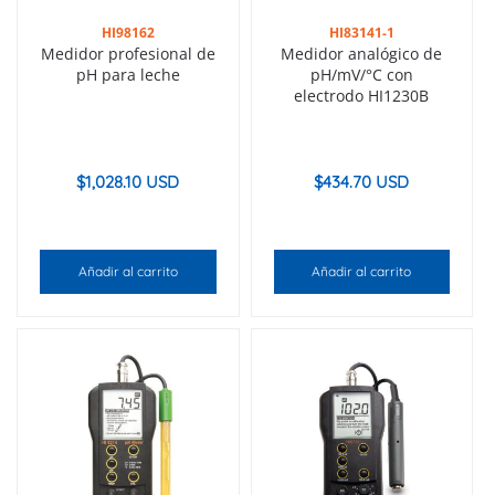
HI98162
HI83141-1
Medidor profesional de
Medidor analógico de
pH para leche
pH/mV/°C con
electrodo HI1230B
$
1,028.10 USD
$
434.70 USD
Añadir al carrito
Añadir al carrito