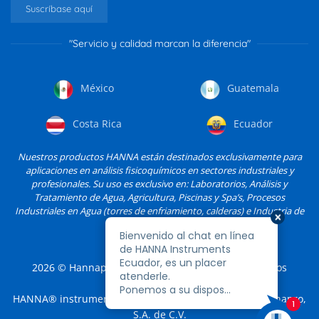
Suscríbase aquí
"Servicio y calidad marcan la diferencia"
México
Guatemala
Costa Rica
Ecuador
Nuestros productos HANNA están destinados exclusivamente para
aplicaciones en análisis fisicoquímicos en sectores industriales y
profesionales. Su uso es exclusivo en: Laboratorios, Análisis y
Tratamiento de Agua, Agricultura, Piscinas y Spa’s, Procesos
Industriales en Agua (torres de enfriamiento, calderas) e Industria de
Alimentos, entre otros.
2026
© Hannapro, S.A. de C.V. y sus filiales. Todos los
derechos reservados.
HANNA® instruments es una marca registrada de Hannapro,
S.A. de C.V.