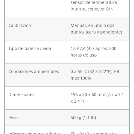
sensor de temperatura
interno, conector DIN
Calibración
Manual, en uno o dos
puntos (cero y pendiente)
Tipo de batería / vida
1.5V AA (4) / aprox. 500
horas de uso
Condiciones ambientales
0 a 50°C (32 a 122°F); HR
max 100%
Dimensiones
196 x 80 x 60 mm (7.7 x 3.1
x 2.4 “)
Peso
500 g (1.1 lb)
Información para ordenar
El HI9142 se suministra