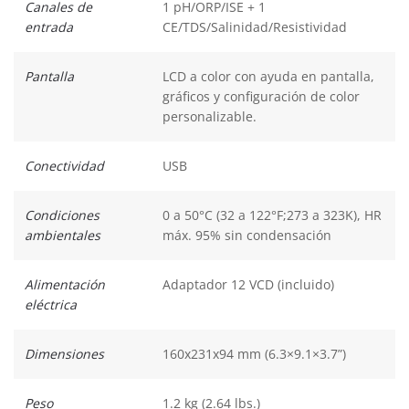
Canales de
1 pH/ORP/ISE + 1
entrada
CE/TDS/Salinidad/Resistividad
Pantalla
LCD a color con ayuda en pantalla,
gráficos y configuración de color
personalizable.
Conectividad
USB
Condiciones
0 a 50°C (32 a 122°F;273 a 323K), HR
ambientales
máx. 95% sin condensación
Alimentación
Adaptador 12 VCD (incluido)
eléctrica
Dimensiones
160x231x94 mm (6.3×9.1×3.7”)
Peso
1.2 kg (2.64 lbs.)