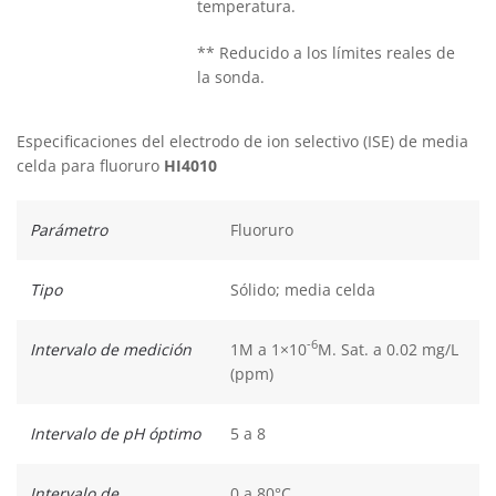
temperatura.
** Reducido a los límites reales de
la sonda.
Especificaciones del electrodo de ion selectivo (ISE) de media
celda para fluoruro
HI4010
Parámetro
Fluoruro
Tipo
Sólido; media celda
-6
Intervalo de medición
1M a 1×10
M. Sat. a 0.02 mg/L
(ppm)
Intervalo de pH óptimo
5 a 8
Intervalo de
0 a 80°C