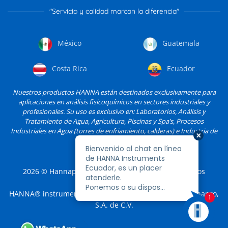
"Servicio y calidad marcan la diferencia"
México
Guatemala
Costa Rica
Ecuador
Nuestros productos HANNA están destinados exclusivamente para
aplicaciones en análisis fisicoquímicos en sectores industriales y
profesionales. Su uso es exclusivo en: Laboratorios, Análisis y
Tratamiento de Agua, Agricultura, Piscinas y Spa’s, Procesos
Industriales en Agua (torres de enfriamiento, calderas) e Industria de
Alimentos, entre otros.
2026
© Hannapro, S.A. de C.V. y sus filiales. Todos los
derechos reservados.
HANNA® instruments es una marca registrada de Hannapro,
S.A. de C.V.