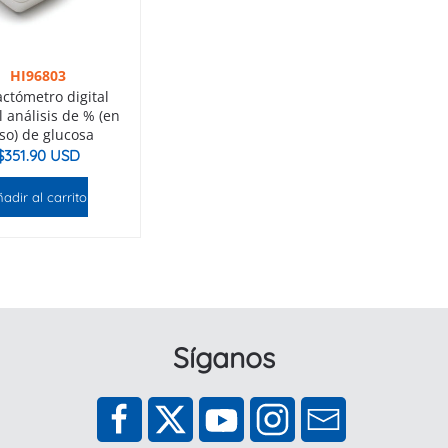
HI96803
actómetro digital
l análisis de % (en
so) de glucosa
$
351.90 USD
adir al carrito
Síganos