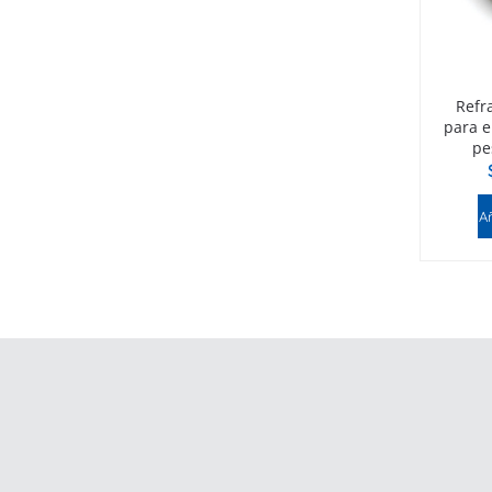
Refr
para e
pe
Añ