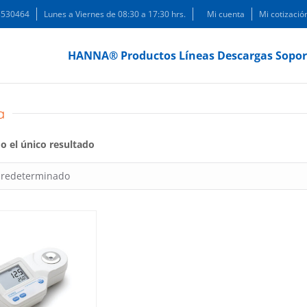
 3530464
Lunes a Viernes de 08:30 a 17:30 hrs.
Mi cuenta
Mi cotizació
HANNA®
Productos
Líneas
Descargas
Sopor
a
 el único resultado