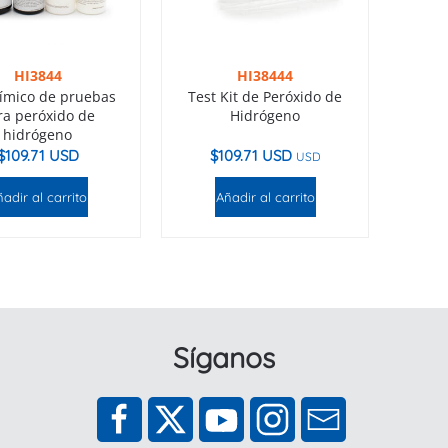
HI3844
HI38444
uímico de pruebas
Test Kit de Peróxido de
ra peróxido de
Hidrógeno
hidrógeno
$
109.71 USD
$
109.71 USD
USD
adir al carrito
Añadir al carrito
Síganos