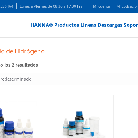
 3530464
Lunes a Viernes de 08:30 a 17:30 hrs.
Mi cuenta
Mi cotizació
HANNA®
Productos
Líneas
Descargas
Sopor
do de Hidrógeno
 los 2 resultados