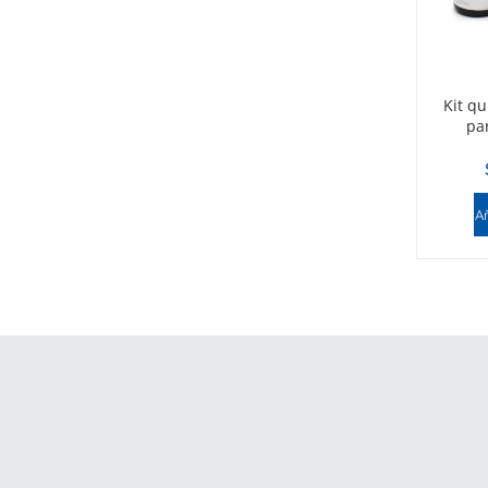
Kit q
pa
Añ