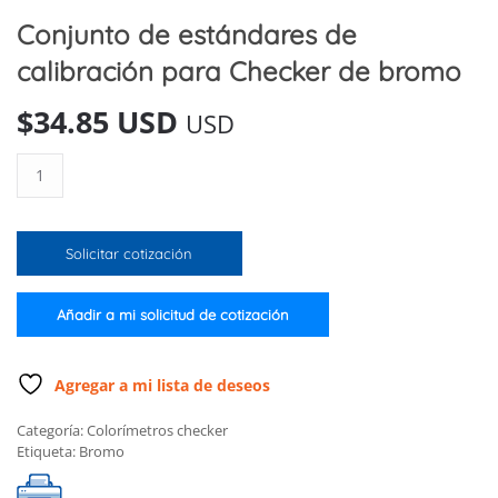
Conjunto de estándares de
calibración para Checker de bromo
$
34.85 USD
USD
Conjunto
de
estándares
de
Solicitar cotización
calibración
para
Checker
Añadir a mi solicitud de cotización
de
bromo
cantidad
Agregar a mi lista de deseos
Categoría:
Colorímetros checker
Etiqueta:
Bromo