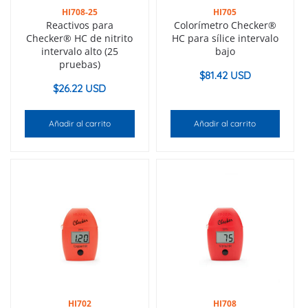
HI708-25
HI705
Reactivos para
Colorímetro Checker®
Checker® HC de nitrito
HC para sílice intervalo
intervalo alto (25
bajo
pruebas)
$
81.42 USD
$
26.22 USD
Añadir al carrito
Añadir al carrito
HI702
HI708