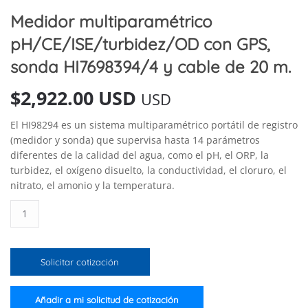
Medidor multiparamétrico
pH/CE/ISE/turbidez/OD con GPS,
sonda HI7698394/4 y cable de 20 m.
$
2,922.00 USD
USD
El HI98294 es un sistema multiparamétrico portátil de registro
(medidor y sonda) que supervisa hasta 14 parámetros
diferentes de la calidad del agua, como el pH, el ORP, la
turbidez, el oxígeno disuelto, la conductividad, el cloruro, el
nitrato, el amonio y la temperatura.
Medidor
multiparamétrico
pH/CE/ISE/turbidez/OD
con
Solicitar cotización
GPS,
sonda
HI7698394/4
Añadir a mi solicitud de cotización