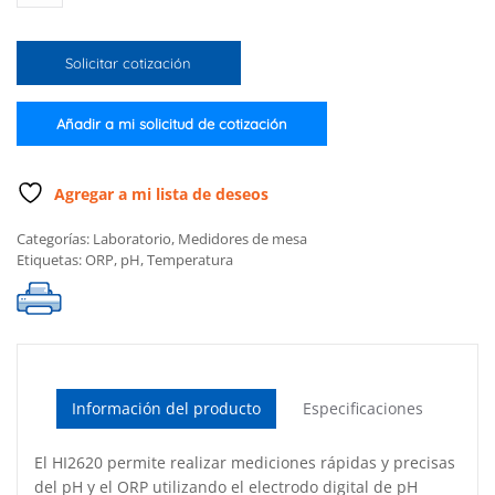
mesa
de
Solicitar cotización
pH
y
ORP,
Añadir a mi solicitud de cotización
115
V
cantidad
Agregar a mi lista de deseos
Categorías:
Laboratorio
,
Medidores de mesa
Etiquetas:
ORP
,
pH
,
Temperatura
Información del producto
Especificaciones
El HI2620 permite realizar mediciones rápidas y precisas
del pH y el ORP utilizando el electrodo digital de pH