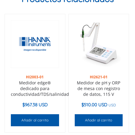
HI2003-01
HI2621-01
Medidor edge®
Medidor de pH y ORP
dedicado para
de mesa con registro
conductividad/TDS/salinidad
de datos, 115 V
$
967.38 USD
$
510.00 USD
USD
Añadir al carrito
Añadir al carrito