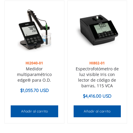
HI2040-01
HI802-01
Medidor
Espectrofotómetro de
multiparamétrico
luz visible Iris con
edge® para O.D.
lector de código de
barras, 115 VCA
$
1,055.70 USD
$
4,416.00 USD
Añadir al carrito
Añadir al carrito