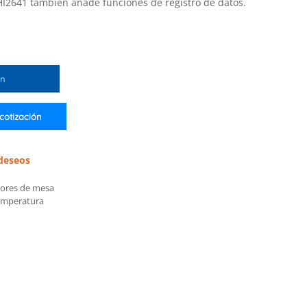
HI2641 también añade funciones de registro de datos.
ón
 cotización
 deseos
ores de mesa
emperatura