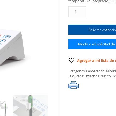
temperatura integrado. El 
Medidor
de
oxígeno
disuelto
Solicitar cotizaci
de
mesa
con
Añadir a mi solicitud de
registro
de
datos,
Agregar a mi lista de
115
Categorías:
Laboratorio
,
Medid
V
Etiquetas:
Oxígeno Disuelto
,
T
cantidad