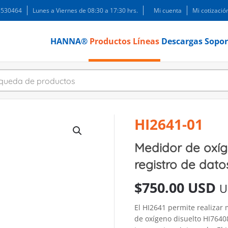
 3530464
Lunes a Viernes de 08:30 a 17:30 hrs.
Mi cuenta
Mi cotizació
HANNA®
Productos
Líneas
Descargas
Sopor
HI2641-01
Medidor de oxíg
registro de datos
$
750.00 USD
U
El HI2641 permite realizar 
de oxígeno disuelto HI764