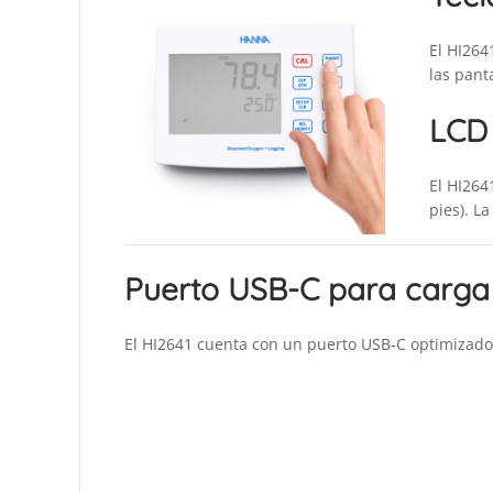
El HI264
las pant
LCD 
El HI264
pies). L
Puerto USB-C para carga 
El HI2641 cuenta con un puerto USB-C optimizado 