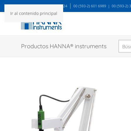
WA: 99935 1624
00 (593-2) 601 6989 | 00 (593-2)
Ir al contenido principal
Productos HANNA® instruments