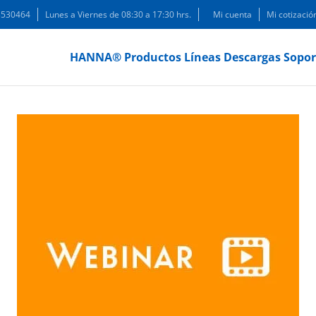
 3530464
Lunes a Viernes de 08:30 a 17:30 hrs.
Mi cuenta
Mi cotizació
HANNA®
Productos
Líneas
Descargas
Sopor