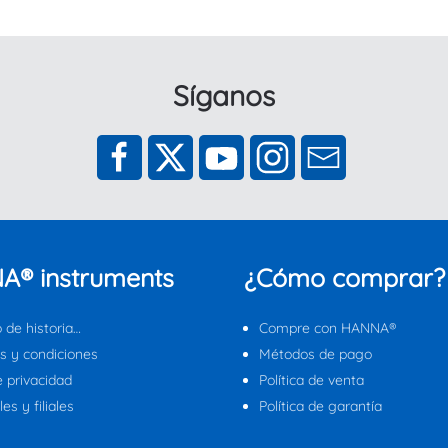
Síganos
A® instruments
¿Cómo comprar?
 de historia…
Compre con HANNA®
s y condiciones
Métodos de pago
e privacidad
Política de venta
es y filiales
Política de garantía