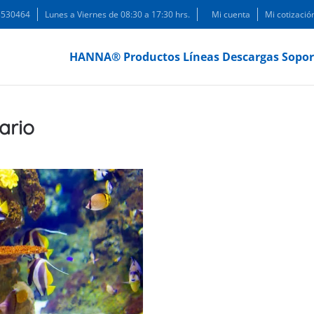
 3530464
Lunes a Viernes de 08:30 a 17:30 hrs.
Mi cuenta
Mi cotizació
HANNA®
Productos
Líneas
Descargas
Sopor
ario