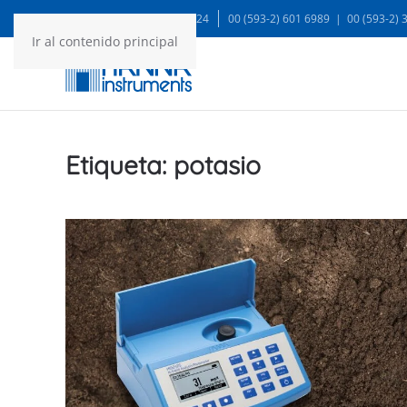
WA: 99935 1624
00 (593-2) 601 6989 | 00 (593-2)
Ir al contenido principal
Etiqueta:
potasio