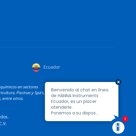
Ecuador
oquímicos en sectores
cultura, Piscinas y Spa’s,
, entre otros.
ados.
.V.