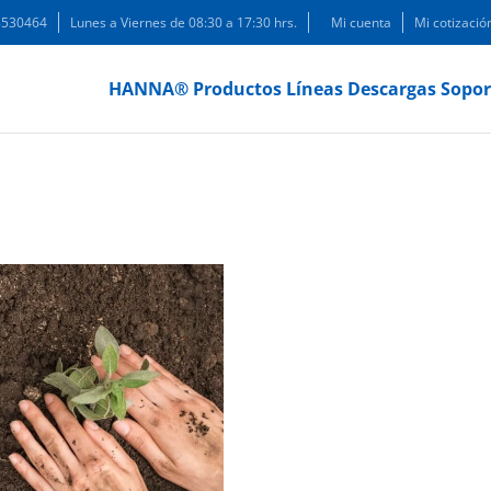
 3530464
Lunes a Viernes de 08:30 a 17:30 hrs.
Mi cuenta
Mi cotizació
HANNA®
Productos
Líneas
Descargas
Sopor