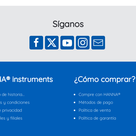
Síganos
A® instruments
¿Cómo comprar?
 de historia…
Compre con HANNA®
s y condiciones
Métodos de pago
e privacidad
Política de venta
es y filiales
Política de garantía