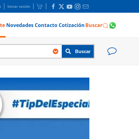
n
Iniciar sesión
te
Novedades
Contacto
Cotización
Buscar
Buscar