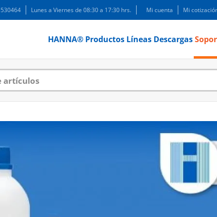
 3530464
Lunes a Viernes de 08:30 a 17:30 hrs.
Mi cuenta
Mi cotizació
HANNA®
Productos
Líneas
Descargas
Sopor