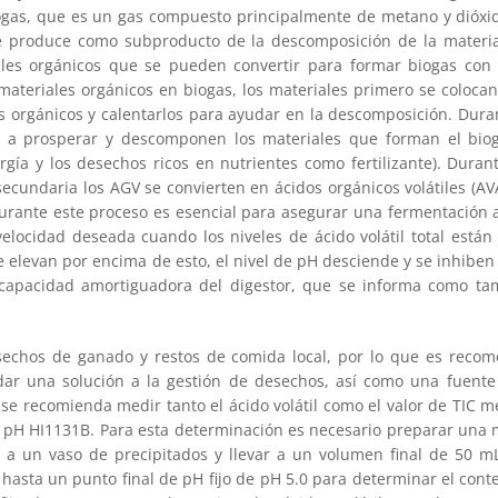
biogas, que es un gas compuesto principalmente de metano y dióxi
se produce como subproducto de la descomposición de la materia
les orgánicos que se pueden convertir para formar biogas con 
 materiales orgánicos en biogas, los materiales primero se coloc
es orgánicos y calentarlos para ayudar en la descomposición. Dur
a prosperar y descomponen los materiales que forman el biogás
rgía y los desechos ricos en nutrientes como fertilizante). Dura
ecundaria los AGV se convierten en ácidos orgánicos volátiles (AV
 durante este proceso es esencial para asegurar una fermentación
velocidad deseada cuando los niveles de ácido volátil total están
 se elevan por encima de esto, el nivel de pH desciende y se inhibe
capacidad amortiguadora del digestor, que se informa como tam
sechos de ganado y restos de comida local, por lo que es recom
dar una solución a la gestión de desechos, así como una fuente
 se recomienda medir tanto el ácido volátil como el valor de TIC 
de pH HI1131B. Para esta determinación es necesario preparar una m
L a un vaso de precipitados y llevar a un volumen final de 50 mL
N hasta un punto final de pH fijo de pH 5.0 para determinar el cont