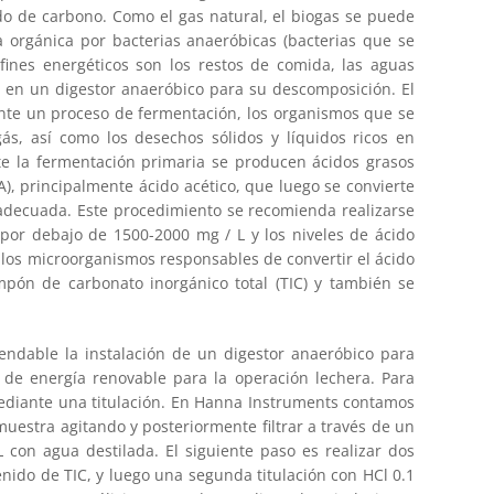
do de carbono. Como el gas natural, el biogas se puede
 orgánica por bacterias anaeróbicas (bacterias que se
fines energéticos son los restos de comida, las aguas
an en un digestor anaeróbico para su descomposición. El
ante un proceso de fermentación, los organismos que se
, así como los desechos sólidos y líquidos ricos en
nte la fermentación primaria se producen ácidos grasos
A), principalmente ácido acético, que luego se convierte
 adecuada. Este procedimiento se recomienda realizarse
 por debajo de 1500-2000 mg / L y los niveles de ácido
n los microorganismos responsables de convertir el ácido
pón de carbonato inorgánico total (TIC) y también se
endable la instalación de un digestor anaeróbico para
 de energía renovable para la operación lechera. Para
mediante una titulación. En Hanna Instruments contamos
uestra agitando y posteriormente filtrar a través de un
 con agua destilada. El siguiente paso es realizar dos
enido de TIC, y luego una segunda titulación con HCl 0.1