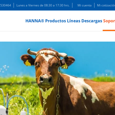
 3530464
Lunes a Viernes de 08:30 a 17:30 hrs.
Mi cuenta
Mi cotizació
HANNA®
Productos
Líneas
Descargas
Sopor