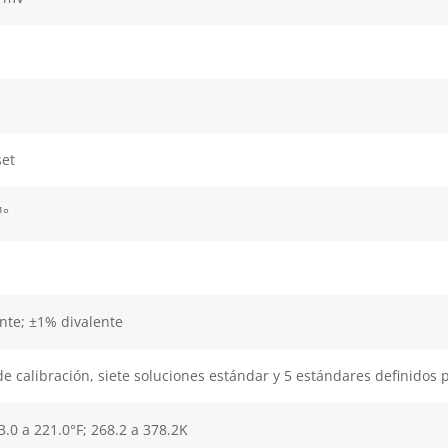
set
¹°
te; ±1% divalente
e calibración, siete soluciones estándar y 5 estándares definidos p
23.0 a 221.0°F; 268.2 a 378.2K