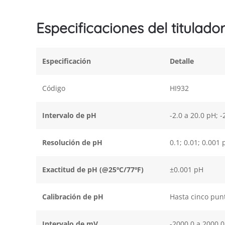
Especificaciones del titulad
Especificación
Detalle
Código
HI932
Intervalo de pH
-2.0 a 20.0 pH; 
Resolución de pH
0.1; 0.01; 0.001
Exactitud de pH (@25ºC/77ºF)
±0.001 pH
Calibración de pH
Hasta cinco punt
Intervalo de mV
-2000.0 a 2000.