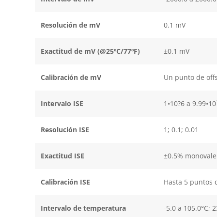
Resolución de mV
0.1 mV
Exactitud de mV (@25ºC/77ºF)
±0.1 mV
Calibración de mV
Un punto de off
Intervalo ISE
1•10?6 a 9.99•10
Resolución ISE
1; 0.1; 0.01
Exactitud ISE
±0.5% monovalen
Calibración ISE
Hasta 5 puntos d
Intervalo de temperatura
-5.0 a 105.0°C; 