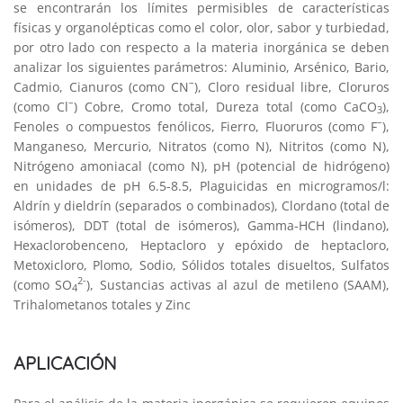
se encontrarán los límites permisibles de características
físicas y organolépticas como el color, olor, sabor y turbiedad,
por otro lado con respecto a la materia inorgánica se deben
analizar los siguientes parámetros: Aluminio, Arsénico, Bario,
–
Cadmio, Cianuros (como CN
), Cloro residual libre, Cloruros
–
(como Cl
) Cobre, Cromo total, Dureza total (como CaCO
),
3
–
Fenoles o compuestos fenólicos, Fierro, Fluoruros (como F
),
Manganeso, Mercurio, Nitratos (como N), Nitritos (como N),
Nitrógeno amoniacal (como N), pH (potencial de hidrógeno)
en unidades de pH 6.5-8.5, Plaguicidas en microgramos/l:
Aldrín y dieldrín (separados o combinados), Clordano (total de
isómeros), DDT (total de isómeros), Gamma-HCH (lindano),
Hexaclorobenceno, Heptacloro y epóxido de heptacloro,
Metoxicloro, Plomo, Sodio, Sólidos totales disueltos, Sulfatos
2-
(como SO
), Sustancias activas al azul de metileno (SAAM),
4
Trihalometanos totales y Zinc
APLICACIÓN