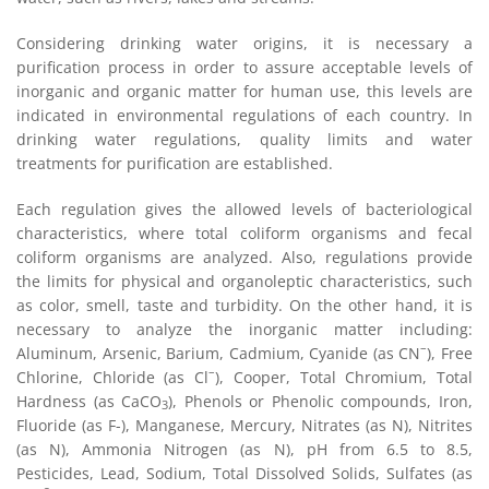
Considering drinking water origins, it is necessary a
purification process in order to assure acceptable levels of
inorganic and organic matter for human use, this levels are
indicated in environmental regulations of each country. In
drinking water regulations, quality limits and water
treatments for purification are established.
Each regulation gives the allowed levels of bacteriological
characteristics, where total coliform organisms and fecal
coliform organisms are analyzed. Also, regulations provide
the limits for physical and organoleptic characteristics, such
as color, smell, taste and turbidity. On the other hand, it is
necessary to analyze the inorganic matter including:
–
Aluminum, Arsenic, Barium, Cadmium, Cyanide (as CN
), Free
–
Chlorine, Chloride (as Cl
), Cooper, Total Chromium, Total
Hardness (as CaCO
), Phenols or Phenolic compounds, Iron,
3
Fluoride (as F-), Manganese, Mercury, Nitrates (as N), Nitrites
(as N), Ammonia Nitrogen (as N), pH from 6.5 to 8.5,
Pesticides, Lead, Sodium, Total Dissolved Solids, Sulfates (as