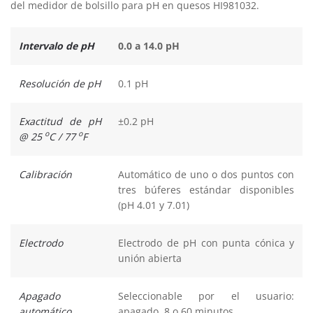
del medidor de bolsillo para pH en quesos HI981032.
Intervalo de pH
0.0 a 14.0 pH
Resolución de pH
0.1 pH
Exactitud de pH
±0.2 pH
o
o
@ 25
C / 77
F
Calibración
Automático de uno o dos puntos con
tres búferes estándar disponibles
(pH 4.01 y 7.01)
Electrodo
Electrodo de pH con punta cónica y
unión abierta
Apagado
Seleccionable por el usuario:
automático
apagado, 8 o 60 minutos