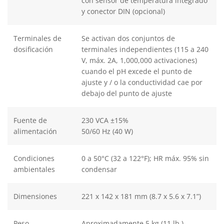
con sensor de temperatura integrado
y conector DIN (opcional)
Terminales de
Se activan dos conjuntos de
dosificación
terminales independientes (115 a 240
V, máx. 2A, 1,000,000 activaciones)
cuando el pH excede el punto de
ajuste y / o la conductividad cae por
debajo del punto de ajuste
Fuente de
230 VCA ±15%
alimentación
50/60 Hz (40 W)
Condiciones
0 a 50°C (32 a 122°F); HR máx. 95% sin
ambientales
condensar
Dimensiones
221 x 142 x 181 mm (8.7 x 5.6 x 7.1”)
Peso
Aproximadamente 5 kg (11 lb.)