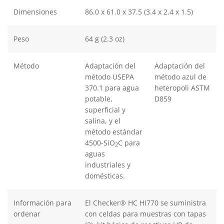
Dimensiones
86.0 x 61.0 x 37.5 (3.4 x 2.4 x 1.5)
Peso
64 g (2.3 oz)
Método
Adaptación del
Adaptación del
método USEPA
método azul de
370.1 para agua
heteropoli ASTM
potable,
D859
superficial y
salina, y el
método estándar
4500-SiO
C para
2
aguas
industriales y
domésticas.
Información para
El Checker® HC HI770 se suministra
ordenar
con celdas para muestras con tapas