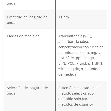
onda
Exactitud de longitud de
±1 nm
onda
Modos de medición
Transmitancia (% T),
absorbancia (abs),
concentración con elección
de unidades (ppm, mg/L,
ppt, ºf, ºe, ppb, meq/L,
μg/L, PCU, Pfund, pH, dKH,
ºdH, meq /kg o sin unidad
de medida)
Selección de longitud de
Automático, basado en el
onda
método seleccionado
(editable solo para
métodos de usuario)