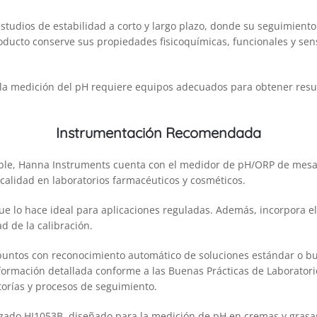
tudios de estabilidad a corto y largo plazo, donde su seguimiento
producto conserve sus propiedades fisicoquímicas, funcionales y se
la medición del pH requiere equipos adecuados para obtener resul
Instrumentación Recomendada
iable, Hanna Instruments cuenta con el medidor de pH/ORP de mesa
calidad en laboratorios farmacéuticos y cosméticos.
que lo hace ideal para aplicaciones reguladas. Además, incorpora e
ad de la calibración.
puntos con reconocimiento automático de soluciones estándar o buffe
ormación detallada conforme a las Buenas Prácticas de Laboratorio (
itorías y procesos de seguimiento.
lizado HI1053B, diseñado para la medición de pH en cremas y grasa