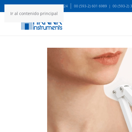
WA: 99935 1624
00 (593-2) 601 6989 | 00 (593-2)
Ir al contenido principal