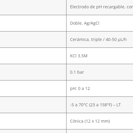
Electrodo de pH recargable, c
Doble, Ag/AgCl
Cerámica, triple / 40-50 µL/h
KCl 3.5M
0.1 bar
pH: 0 a 12
-5 a 70°C (23 a 158°F) – LT
Cónica (12 x 12 mm)