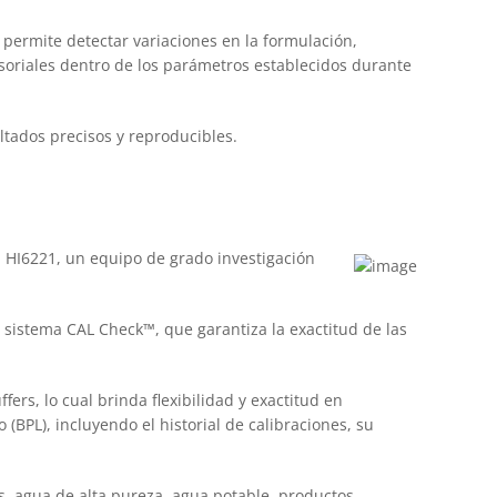
 permite detectar variaciones en la formulación,
nsoriales dentro de los parámetros establecidos durante
tados precisos y reproducibles.
 HI6221, un equipo de grado investigación
l sistema CAL Check™, que garantiza la exactitud de las
rs, lo cual brinda flexibilidad y exactitud en
BPL), incluyendo el historial de calibraciones, su
s, agua de alta pureza, agua potable, productos