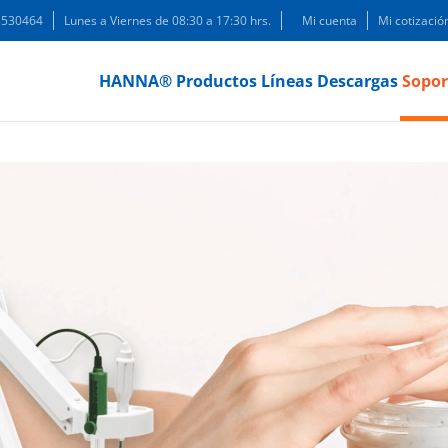
 3530464
Lunes a Viernes de 08:30 a 17:30 hrs.
Mi cuenta
Mi cotizació
HANNA®
Productos
Líneas
Descargas
Sopor