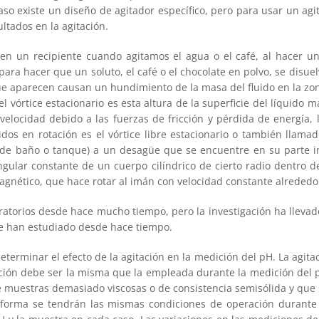
aso existe un diseño de agitador específico, pero para usar un ag
ltados en la agitación.
n un recipiente cuando agitamos el agua o el café, al hacer un
para hacer que un soluto, el café o el chocolate en polvo, se disu
ue aparecen causan un hundimiento de la masa del fluido en la zo
el vórtice estacionario es esta altura de la superficie del líquido 
velocidad debido a las fuerzas de fricción y pérdida de energía, 
idos en rotación es el vórtice libre estacionario o también llama
ina de baño o tanque) a un desagüe que se encuentre en su parte 
ngular constante de un cuerpo cilíndrico de cierto radio dentro d
tico, que hace rotar al imán con velocidad constante alrededor d
ratorios desde hace mucho tiempo, pero la investigación ha llevad
se han estudiado desde hace tiempo.
eterminar el efecto de la agitación en la medición del pH. La agit
ción debe ser la misma que la empleada durante la medición del pH
e muestras demasiado viscosas o de consistencia semisólida y que s
a forma se tendrán las mismas condiciones de operación durante l