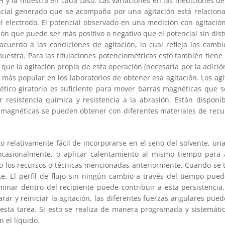
H y la muestra en cada caso. Las variaciones en las mediciones d
encial generado que se acompaña por una agitación está relacion
l electrodo. El potencial observado en una medición con agitación 
ación que puede ser más positivo o negativo que el potencial sin d
acuerdo a las condiciones de agitación, lo cual refleja los cam
 muestra. Para las titulaciones potenciométricas esto también tien
ue la agitación propia de esta operación (necesaria por la adición 
más popular en los laboratorios de obtener esa agitación. Los a
tico giratorio es suficiente para mover barras magnéticas que se
 resistencia química y resistencia a la abrasión. Están dispon
s magnéticas se pueden obtener con diferentes materiales de recub
o relativamente fácil de incorporarse en el seno del solvente, una
 ocasionalmente, o aplicar calentamiento al mismo tiempo para au
do los recursos o técnicas mencionadas anteriormente. Cuando se ti
te. El perfil de flujo sin ningún cambio a través del tiempo pue
aminar dentro del recipiente puede contribuir a esta persistencia
arar y reiniciar la agitación, las diferentes fuerzas angulares pu
esta tarea. Si esto se realiza de manera programada y sistemática
 el líquido.