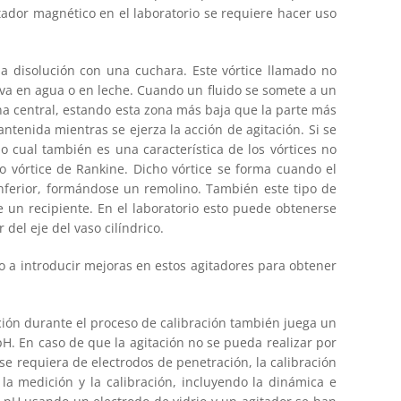
itador magnético en el laboratorio se requiere hacer uso
a disolución con una cuchara. Este vórtice llamado no
elva en agua o en leche. Cuando un fluido se somete a un
na central, estando esta zona más baja que la parte más
mantenida mientras se ejerza la acción de agitación. Si se
lo cual también es una característica de los vórtices no
do vórtice de Rankine. Dicho vórtice se forma cuando el
inferior, formándose un remolino. También este tipo de
e un recipiente. En el laboratorio esto puede obtenerse
el eje del vaso cilíndrico.
o a introducir mejoras en estos agitadores para obtener
ación durante el proceso de calibración también juega un
. En caso de que la agitación no se pueda realizar por
e requiera de electrodos de penetración, la calibración
a medición y la calibración, incluyendo la dinámica e