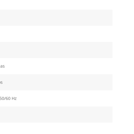
ras
os
50/60 Hz