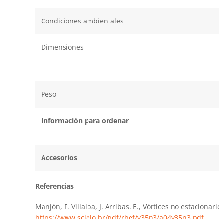
Condiciones ambientales
Dimensiones
Peso
Información para ordenar
Accesorios
Referencias
Manjón, F. Villalba, J. Arribas. E., Vórtices no estacion
https://www.scielo.br/pdf/rbef/v35n3/a04v35n3.pdf