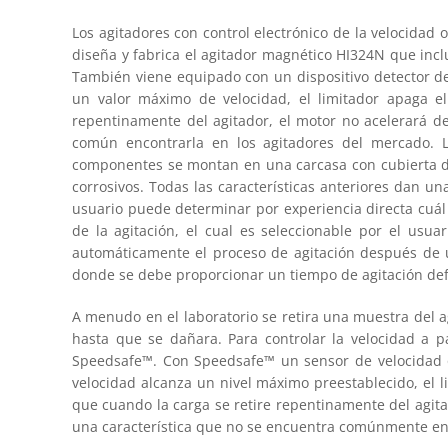
Los agitadores con control electrónico de la velocidad
diseña y fabrica el agitador magnético HI324N que inclu
También viene equipado con un dispositivo detector de
un valor máximo de velocidad, el limitador apaga el
repentinamente del agitador, el motor no acelerará de
común encontrarla en los agitadores del mercado. La
componentes se montan en una carcasa con cubierta de
corrosivos. Todas las características anteriores dan una
usuario puede determinar por experiencia directa cuál 
de la agitación, el cual es seleccionable por el us
automáticamente el proceso de agitación después de un
donde se debe proporcionar un tiempo de agitación def
A menudo en el laboratorio se retira una muestra del 
hasta que se dañara. Para controlar la velocidad a p
Speedsafe™. Con Speedsafe™ un sensor de velocidad óp
velocidad alcanza un nivel máximo preestablecido, el l
que cuando la carga se retire repentinamente del agitad
una característica que no se encuentra comúnmente en 