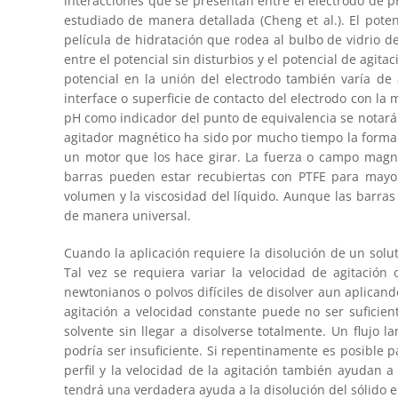
interacciones que se presentan entre el electrodo de p
estudiado de manera detallada (Cheng et al.). El pot
película de hidratación que rodea al bulbo de vidrio de
entre el potencial sin disturbios y el potencial de agit
potencial en la unión del electrodo también varía de 
interface o superficie de contacto del electrodo con la
pH como indicador del punto de equivalencia se notará q
agitador magnético ha sido por mucho tiempo la forma 
un motor que los hace girar. La fuerza o campo magné
barras pueden estar recubiertas con PTFE para mayor
volumen y la viscosidad del líquido. Aunque las barra
de manera universal.
Cuando la aplicación requiere la disolución de un solut
Tal vez se requiera variar la velocidad de agitación
newtonianos o polvos difíciles de disolver aun aplican
agitación a velocidad constante puede no ser suficien
solvente sin llegar a disolverse totalmente. Un flujo l
podría ser insuficiente. Si repentinamente es posible p
perfil y la velocidad de la agitación también ayudan a 
tendrá una verdadera ayuda a la disolución del sólido en