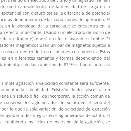
e pH usando un electrodo de vidrio y un agitador se han
ado con los movimientos de la densidad de carga en la
(potencial con disturbios) es la diferencia de potencial
isturbios dependiendo de las condiciones de operación. El
bios en la densidad de la carga que se encuentra en la
e un efecto importante. Usando un electrodo de vidrio de
de un titulante) tendrá un efecto favorable al doble. El
gitadores magnéticos usan un par de magnetos sujetos a
 colocan dentro de los recipientes con muestra. Estas
ibles en diferentes tamaños y formas dependiendo del
rimiento, solo las cubiertas de PTFE se han usado casi
 simple agitación a velocidad constante será suficiente.
mentar la solubilidad. Existirán fluidos viscosos, no
ene un soluto difícil de incorporar, la acción común de
de conservar los aglomerados del soluto en el seno del
, por lo que la sola variación de velocidad de agitación
eden ayudar a desintegrar esos aglomerados de soluto. El
, repitiendo los ciclos de inversión de la agitación, se