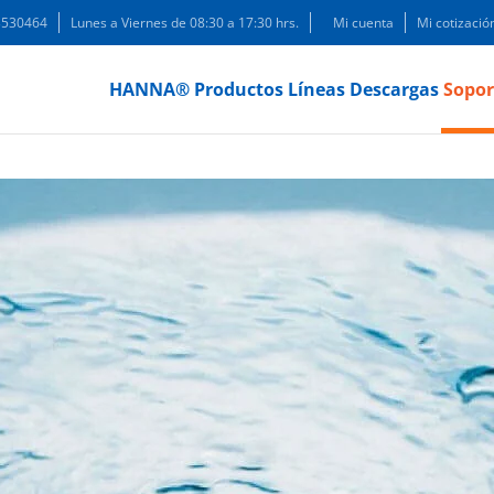
 3530464
Lunes a Viernes de 08:30 a 17:30 hrs.
Mi cuenta
Mi cotizació
HANNA®
Productos
Líneas
Descargas
Sopor