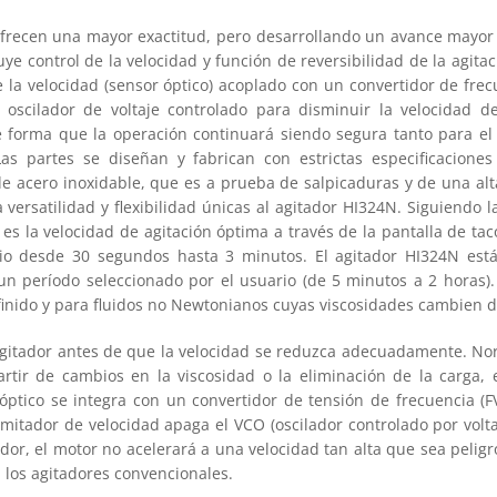
 ofrecen una mayor exactitud, pero desarrollando un avance mayor 
ye control de la velocidad y función de reversibilidad de la agitac
 la velocidad (sensor óptico) acoplado con un convertidor de fre
 oscilador de voltaje controlado para disminuir la velocidad d
 forma que la operación continuará siendo segura tanto para el 
s partes se diseñan y fabrican con estrictas especificaciones
 acero inoxidable, que es a prueba de salpicaduras y de una alta
 versatilidad y flexibilidad únicas al agitador HI324N. Siguiendo 
es la velocidad de agitación óptima a través de la pantalla de tac
uario desde 30 segundos hasta 3 minutos. El agitador HI324N es
 período seleccionado por el usuario (de 5 minutos a 2 horas). 
inido y para fluidos no Newtonianos cuyas viscosidades cambien du
agitador antes de que la velocidad se reduzca adecuadamente. No
artir de cambios en la viscosidad o la eliminación de la carga
tico se integra con un convertidor de tensión de frecuencia (FVC
imitador de velocidad apaga el VCO (oscilador controlado por volta
or, el motor no acelerará a una velocidad tan alta que sea peligr
los agitadores convencionales.