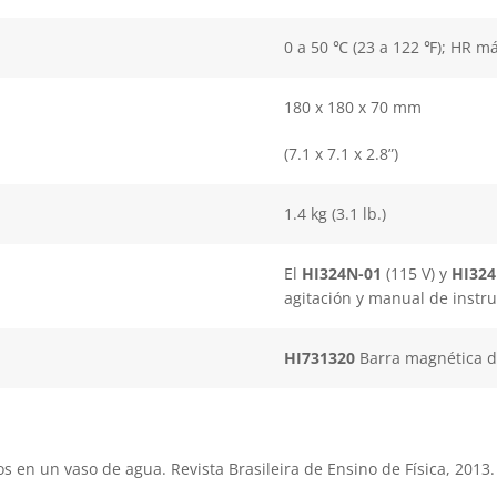
0 a 50 ℃ (23 a 122 ℉); HR m
180 x 180 x 70 mm
(7.1 x 7.1 x 2.8”)
1.4 kg (3.1 lb.)
El
HI324N-01
(115 V) y
HI324
agitación y manual de instru
HI731320
Barra magnética de
arios en un vaso de agua. Revista Brasileira de Ensino de Física, 201