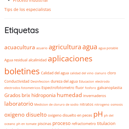
Proceso industrial
Tips de los especialistas
Etiquetas
agua
agricultura
acuacultura
acuario
agua potable
aplicaciones
Agua residual
alcalinidad
boletines
Calidad del agua
cloro
calidad del vino
cianuro
Conductividad
dureza del agua
Desinfeccion
Educacion
electrodo
Espectrofotometro
fluor
galvanoplastia
electrodos fotometricos
fosforo
humedad
Grados brix
hidroponia
invernaderos
laboratorio
nitratos
Medicion de cloruro de sodio
nitrogeno
osmosis
pH
oxigeno disuelto
oxigeno disuelto en peces
ph del
proceso
titulacion
piscinas
refractometro
oceano
ph en tomate