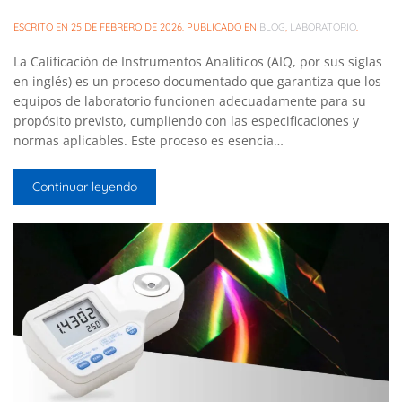
ESCRITO EN
25 DE FEBRERO DE 2026
. PUBLICADO EN
BLOG
,
LABORATORIO
.
La Calificación de Instrumentos Analíticos (AIQ, por sus siglas
en inglés) es un proceso documentado que garantiza que los
equipos de laboratorio funcionen adecuadamente para su
propósito previsto, cumpliendo con las especificaciones y
normas aplicables. Este proceso es esencia…
Continuar leyendo