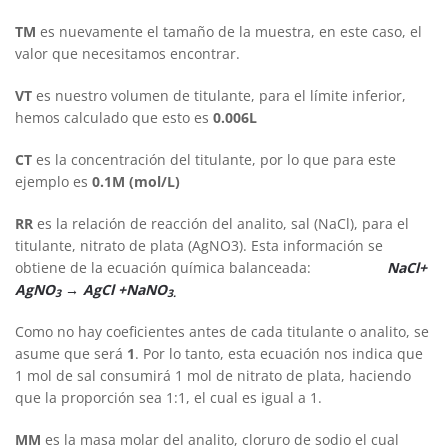
TM
es nuevamente el tamaño de la muestra, en este caso, el
valor que necesitamos encontrar.
VT
es nuestro volumen de titulante, para el límite inferior,
hemos calculado que esto es
0.006L
CT
es la concentración del titulante, por lo que para este
ejemplo es
0.1M (mol/L)
RR
es la relación de reacción del analito, sal (NaCl), para el
titulante, nitrato de plata (AgNO3). Esta información se
obtiene de la ecuación química balanceada:
NaCl+
AgNO
→ AgCl +NaNO
3
3.
Como no hay coeficientes antes de cada titulante o analito, se
asume que será
1
. Por lo tanto, esta ecuación nos indica que
1 mol de sal consumirá 1 mol de nitrato de plata, haciendo
que la proporción sea 1:1, el cual es igual a 1.
MM
es la masa molar del analito, cloruro de sodio el cual