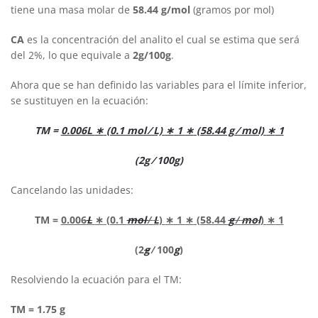
tiene una masa molar de
58.44 g/mol
(gramos por mol)
CA
es la concentración del analito el cual se estima que será
del 2%, lo que equivale a
2g/100g
.
Ahora que se han definido las variables para el límite inferior,
se sustituyen en la ecuación:
TM =
0.006L
∗
(0.1 mol ⁄ L)
∗
1
∗
(58.44 g ⁄ mol)
∗
1
(2g ⁄ 100g)
Cancelando las unidades:
TM =
0.006
L
∗
(0.1
mol
⁄
L
)
∗
1
∗
(58.44
g
⁄
mol
)
∗
1
(2
g
⁄ 100
g
)
Resolviendo la ecuación para el TM:
TM = 1.75 g