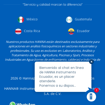
"Servicio y calidad marcan la diferencia"
México
Guatemala
Costa Rica
Ecuador
Nuestros productos HANNA están destinados exclusivamente para
aplicaciones en análisis fisicoquímicos en sectores industriales y
profesionales. Su uso es exclusivo en: Laboratorios, Análisis y
Tratamiento de Agua, Agricultura, Piscinas y Spa’s, Procesos
Industriales en Agua (torres de enfriamiento, calderas) e Industria de
Alimentos, entre otros.
2026
© Hannapro, S.A. de C.V. y sus filiales. Todos los
derechos reservados.
HANNA® instruments es una marca registrada de Hannapro,
S.A. de C.V.