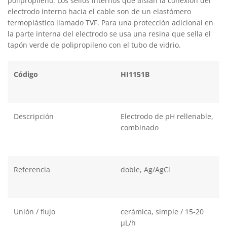
polipropileno. Los sellos internos que aíslan la conexión del
electrodo interno hacia el cable son de un elastómero
termoplástico llamado TVF. Para una protección adicional en
la parte interna del electrodo se usa una resina que sella el
tapón verde de polipropileno con el tubo de vidrio.
Código
HI1151B
Descripción
Electrodo de pH rellenable,
combinado
Referencia
doble, Ag/AgCl
Unión / flujo
cerámica, simple / 15-20
µL/h