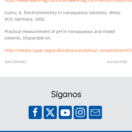
https://www.wwdmag.com/sites/wwdmag.com/files/phmeasurem
Izutsu, K. Electrochemistry in nonaqueous solutions. Wiley-
VCH, Germany, 2002.
Practical measurement of pH in nonaqueous and mixed
solvents. Disponible en:
https://media.iupac.org/publications/analytical_compendium/C
ANTERIORES
SIGUIENTES
Síganos