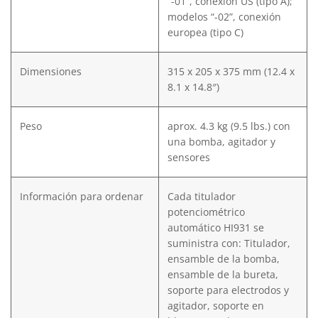
“-01”, conexión US (tipo A);
modelos “-02”, conexión
europea (tipo C)
Dimensiones
315 x 205 x 375 mm (12.4 x
8.1 x 14.8″)
Peso
aprox. 4.3 kg (9.5 lbs.) con
una bomba, agitador y
sensores
Información para ordenar
Cada titulador
potenciométrico
automático HI931 se
suministra con: Titulador,
ensamble de la bomba,
ensamble de la bureta,
soporte para electrodos y
agitador, soporte en