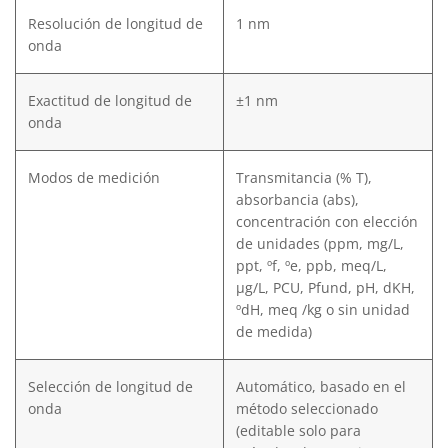
Resolución de longitud de
1 nm
onda
Exactitud de longitud de
±1 nm
onda
Modos de medición
Transmitancia (% T),
absorbancia (abs),
concentración con elección
de unidades (ppm, mg/L,
ppt, ºf, ºe, ppb, meq/L,
μg/L, PCU, Pfund, pH, dKH,
ºdH, meq /kg o sin unidad
de medida)
Selección de longitud de
Automático, basado en el
onda
método seleccionado
(editable solo para