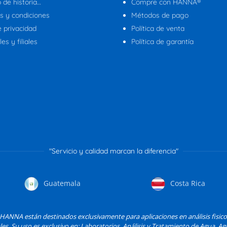
 de historia…
Compre con HANNA®
s y condiciones
Métodos de pago
e privacidad
Política de venta
es y filiales
Política de garantía
"Servicio y calidad marcan la diferencia"
Guatemala
Costa Rica
ANNA están destinados exclusivamente para aplicaciones en análisis fisic
les. Su uso es exclusivo en: Laboratorios, Análisis y Tratamiento de Agua, Agri