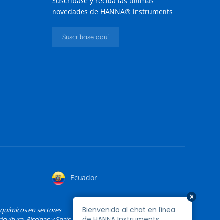
Suscríbase y reciba las últimas
novedades de HANNA® instruments
Suscríbase aquí
Ecuador
oquímicos en sectores
cultura, Piscinas y Spa’s,