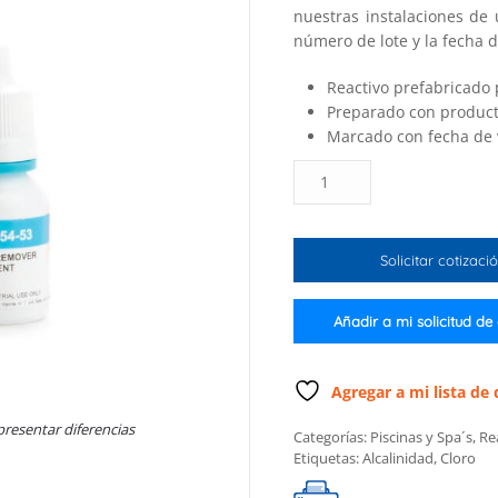
nuestras instalaciones de
número de lote y la fecha d
Reactivo prefabricado p
Preparado con product
Marcado con fecha de v
Kit
de
Eliminación
de
Solicitar cotizaci
Cloro,
Pool
Line
Añadir a mi solicitud de
cantidad
Agregar a mi lista de
presentar diferencias
Categorías:
Piscinas y Spa´s
,
Re
Etiquetas:
Alcalinidad
,
Cloro