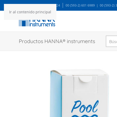
WA: 99935 1624
00 (593-2) 601 6989 | 00 (593-2)
Ir al contenido principal
Productos HANNA® instruments