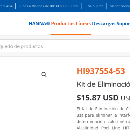
 3530464
Lunes a Viernes de 08:30 a 17:30 hrs.
Mi cuenta
Mi cotizació
HANNA®
Productos
Líneas
Descargas
Sopor
HI937554-53
Kit de Eliminaci
$
15.87 USD
US
El Kit de Eliminación de C
usa para eliminar la inter
determinación colorimétr
Alcalinidad Pool Line HI