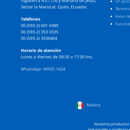
Inglaterra N31-126 y Mariana de Jesús,
Un poco
Sector la Mariscal, Quito, Ecuador.
Término
Aviso d
Teléfonos
Sucursal
00 (593-2) 601 6989
00 (593-2) 353 0335
00 (593-2) 3530464
Horario de atención
Lunes a Viernes de 08:30 a 17:30 hrs.
WhatsApp: 99935 1624
México
Nuestros productos H
industriales y profesiona