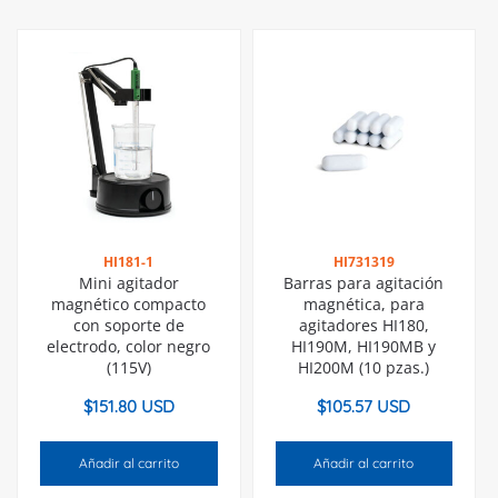
HI181-1
HI731319
Mini agitador
Barras para agitación
magnético compacto
magnética, para
con soporte de
agitadores HI180,
electrodo, color negro
HI190M, HI190MB y
(115V)
HI200M (10 pzas.)
$
151.80 USD
$
105.57 USD
Añadir al carrito
Añadir al carrito