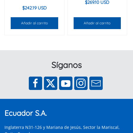
$
269.10 USD
$
242.19 USD
Añadir al carrito
Añadir al carrito
Síganos
Ecuador S.A.
Inglaterra N31-126 y Mariana de Jesús, Sector la Mariscal,