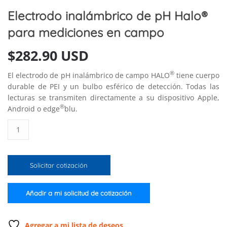
Electrodo inalámbrico de pH Halo®
para mediciones en campo
$
282.90 USD
®
El electrodo de pH inalámbrico de campo HALO
tiene cuerpo
durable de PEI y un bulbo esférico de detección. Todas las
lecturas se transmiten directamente a su dispositivo Apple,
®
Android o edge
blu.
Electrodo
inalámbrico
de
pH
Solicitar cotización
Halo®
para
mediciones
Añadir a mi solicitud de cotización
en
campo
cantidad
Agregar a mi lista de deseos