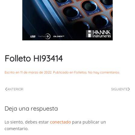
Folleto HI93414
en
Escrito en
11 de marzo de 2022
. Publicado en
Folletos
.
No hay comentarios
Folleto
HI93414
ANTERIOR
SIGUIENTE
Deja una respuesta
Lo siento, debes estar
conectado
para publicar un
comentario.