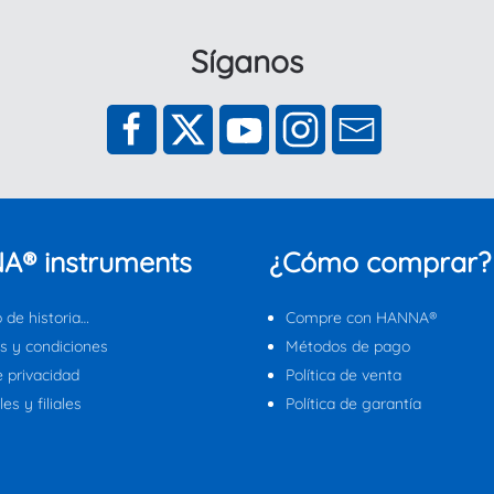
Síganos
A® instruments
¿Cómo comprar?
 de historia…
Compre con HANNA®
s y condiciones
Métodos de pago
e privacidad
Política de venta
es y filiales
Política de garantía