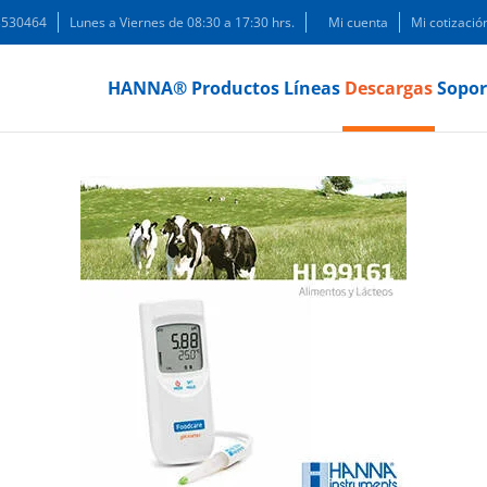
 3530464
Lunes a Viernes de 08:30 a 17:30 hrs.
Mi cuenta
Mi cotizació
HANNA®
Productos
Líneas
Descargas
Sopor