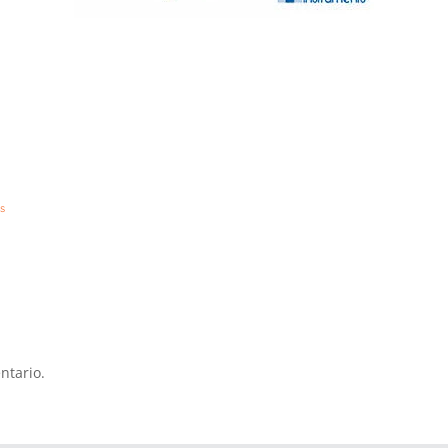
en
s
Folleto
HI99161
ntario.