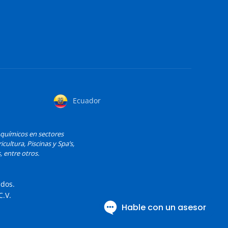
Ecuador
oquímicos en sectores
cultura, Piscinas y Spa’s,
, entre otros.
ados.
.V.