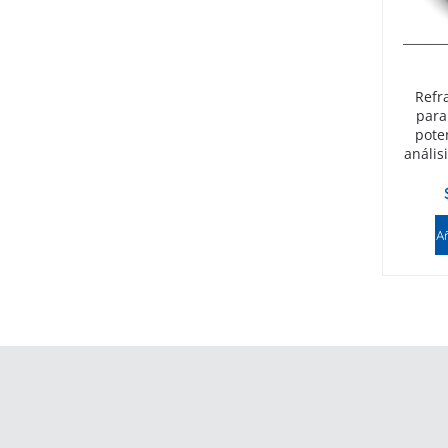
Refr
para
pote
anális
Añ