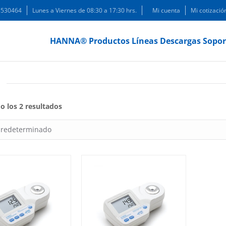
 3530464
Lunes a Viernes de 08:30 a 17:30 hrs.
Mi cuenta
Mi cotizació
HANNA®
Productos
Líneas
Descargas
Sopor
l
 los 2 resultados