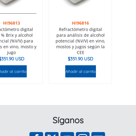
HI96813
HI96816
actómetro digital
Refractómetro digital
 % Brix y alcohol
para análisis de alcohol
ncial (%V/V) para
potencial (%V/V) en vino,
is en vino, mosto y
mostos y jugos según la
jugo
CEE
$
351.90 USD
$
351.90 USD
adir al carrito
Añadir al carrito
Síganos