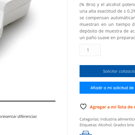
(% Brix) y el alcohol pote
una alta exactitud de ± 0.2
se compensan automáticam
muestran en un tiempo de 
depósito de muestra de ac
un paño suave en preparaci
Refractómetro
digital
para
%
Solicitar cotizaci
Brix
y
alcohol
Añadir a mi solicitud de
potencial
(%V/V)
para
Agregar a mi lista de
análisis
presentar diferencias
Categorías:
Industria alimentic
en
Etiquetas:
Alcohol
,
Grados brix
vino,
mosto