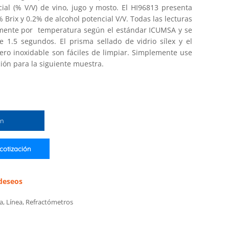
ncial (% V/V) de vino, jugo y mosto. El HI96813 presenta
% Brix y 0.2% de alcohol potencial V/V. Todas las lecturas
ente por temperatura según el estándar ICUMSA y se
1.5 segundos. El prisma sellado de vidrio sílex y el
ero inoxidable son fáciles de limpiar. Simplemente use
ón para la siguiente muestra.
ón
 cotización
 deseos
ia
,
Línea
,
Refractómetros