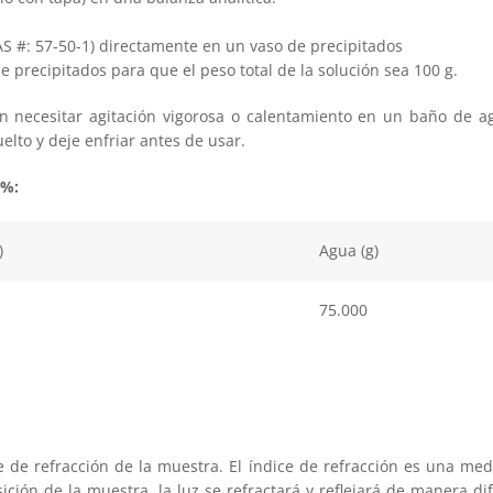
S #: 57-50-1) directamente en un vaso de precipitados
 precipitados para que el peso total de la solución sea 100 g.
 necesitar agitación vigorosa o calentamiento en un baño de ag
elto y deje enfriar antes de usar.
5%:
)
Agua (g)
75.000
 de refracción de la muestra. El índice de refracción es una m
ión de la muestra, la luz se refractará y reflejará de manera di