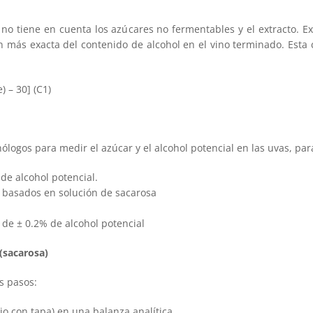
 no tiene en cuenta los azúcares no fermentables y el extracto.
 más exacta del contenido de alcohol en el vino terminado. Esta c
) – 30] (C1)
ólogos para medir el azúcar y el alcohol potencial en las uvas, par
 de alcohol potencial.
asados ​​en solución de sacarosa
 de ± 0.2% de alcohol potencial
(sacarosa)
es pasos:
io con tapa) en una balanza analítica.