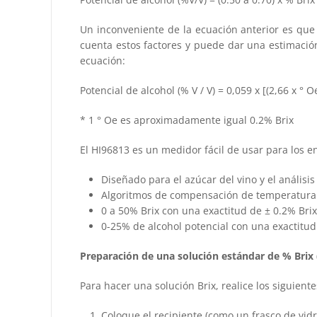
Un inconveniente de la ecuación anterior es que
cuenta estos factores y puede dar una estimación
ecuación:
Potencial de alcohol (% V / V) = 0,059 x [(2,66 x ° Oe
* 1 ° Oe es aproximadamente igual 0.2% Brix
El HI96813 es un medidor fácil de usar para los en
Diseñado para el azúcar del vino y el análisis
Algoritmos de compensación de temperatura b
0 a 50% Brix con una exactitud de ± 0.2% Brix
0-25% de alcohol potencial con una exactitud
Preparación de una solución estándar de % Brix 
Para hacer una solución Brix, realice los siguient
Coloque el recipiente (como un frasco de vidr