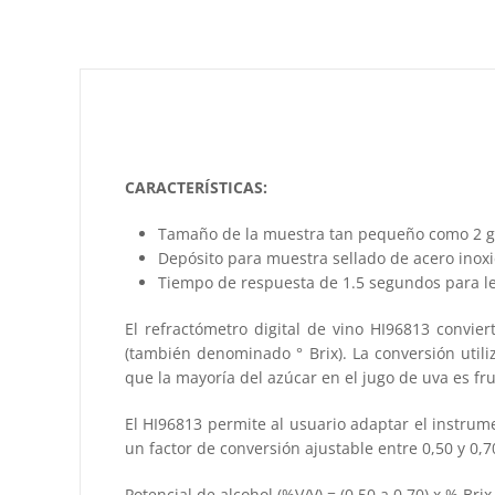
CARACTERÍSTICAS:
Tamaño de la muestra tan pequeño como 2 go
Depósito para muestra sellado de acero inoxi
Tiempo de respuesta de 1.5 segundos para 
El refractómetro digital de vino HI96813 convie
(también denominado ° Brix). La conversión util
que la mayoría del azúcar en el jugo de uva es fru
El HI96813 permite al usuario adaptar el instrum
un factor de conversión ajustable entre 0,50 y 0,7
Potencial de alcohol (%V/V) = (0.50 a 0.70) x % Brix