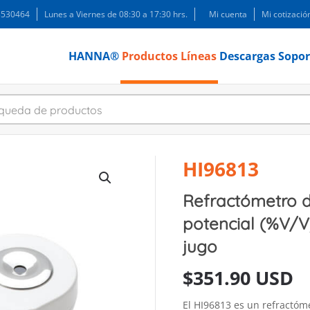
 3530464
Lunes a Viernes de 08:30 a 17:30 hrs.
Mi cuenta
Mi cotizació
HANNA®
Productos
Líneas
Descargas
Sopor
HI96813
Refractómetro di
potencial (%V/V)
jugo
$
351.90 USD
El HI96813 es un refractóme