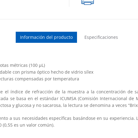
y
jugo
cantidad
Información del producto
Especificaciones
tas métricas (100 μL)
dable con prisma óptico hecho de vidrio sílex
lecturas compensadas por temperatura
rte el índice de refracción de la muestra a la concentración de
izada se basa en el estándar ICUMSA (Comisión Internacional de 
ctosa y glucosa y no sacarosa, la lectura se denomina a veces “Brix
ento a sus necesidades específicas basándose en su experiencia. L
0 (0,55 es un valor común).