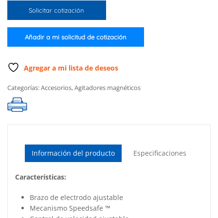
compacto
Solicitar cotización
con
soporte
de
Añadir a mi solicitud de cotización
electrodo,
color
lavanda
Agregar a mi lista de deseos
(115V)
Categorías:
Accesorios
,
Agitadores magnéticos
cantidad
Información del producto
Especificaciones
Características:
Brazo de electrodo ajustable
Mecanismo Speedsafe ™