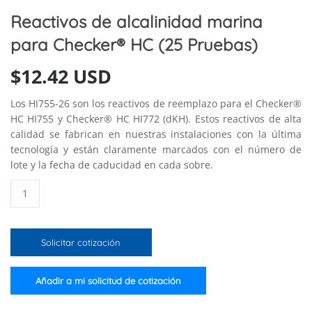
Reactivos de alcalinidad marina
para Checker® HC (25 Pruebas)
$
12.42 USD
Los HI755-26 son los reactivos de reemplazo para el Checker®
HC HI755 y Checker® HC HI772 (dKH). Estos reactivos de alta
calidad se fabrican en nuestras instalaciones con la última
tecnología y están claramente marcados con el número de
lote y la fecha de caducidad en cada sobre.
Reactivos
de
alcalinidad
marina
Solicitar cotización
para
Checker®
HC
Añadir a mi solicitud de cotización
(25
Pruebas)