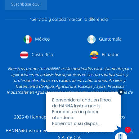
Suscríbase aquí
"Servicio y calidad marcan la diferencia"
México
Guatemala
Costa Rica
Ecuador
Nuestros productos HANNA están destinados exclusivamente para
aplicaciones en análisis fisicoquímicos en sectores industriales y
profesionales. Su uso es exclusivo en: Laboratorios, Análisis y
Tratamiento de Agua, Agricultura, Piscinas y Spa’s, Procesos
Industriales en Agua (torres de enfriamiento, calderas) e Industria de
Alimentos, entre otros.
2026
© Hannapro, S.A. de C.V. y sus filiales. Todos los
derechos reservados.
HANNA® instruments es una marca registrada de Hannapro,
S.A. de C.V.