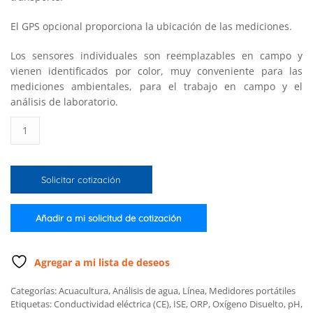
El GPS opcional proporciona la ubicación de las mediciones.
Los sensores individuales son reemplazables en campo y
vienen identificados por color, muy conveniente para las
mediciones ambientales, para el trabajo en campo y el
análisis de laboratorio.
Medidor
multiparamétrico
pH/ORP,
CE,
Solicitar cotización
OD,
c/GPS,
sonda
Añadir a mi solicitud de cotización
c/regist.
datos,
20
Agregar a mi lista de deseos
m.
Categorías:
Acuacultura
,
Análisis de agua
,
Línea
,
Medidores portátiles
de
Etiquetas:
Conductividad eléctrica (CE)
,
ISE
,
ORP
,
Oxígeno Disuelto
,
pH
,
cable,