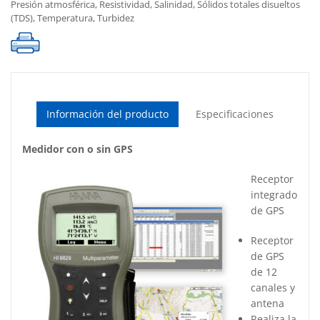
Presión atmosférica
,
Resistividad
,
Salinidad
,
Sólidos totales disueltos
230V
(TDS)
,
Temperatura
,
Turbidez
cantidad
Información del producto
Especificaciones
Medidor con o sin GPS
Receptor
integrado
de GPS
Receptor
de GPS
de 12
canales y
antena
Realiza la