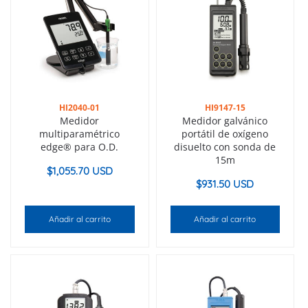
HI2040-01
HI9147-15
Medidor
Medidor galvánico
multiparamétrico
portátil de oxígeno
edge® para O.D.
disuelto con sonda de
15m
$
1,055.70 USD
$
931.50 USD
Añadir al carrito
Añadir al carrito