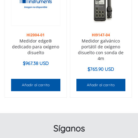
HI2004-01
HI9147-04
Medidor edge®
Medidor galvánico
dedicado para oxígeno
portátil de oxígeno
disuelto
disuelto con sonda de
4m
$
967.38 USD
$
765.90 USD
Añadir al carrito
Añadir al carrito
Síganos