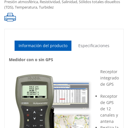
Presión atmosférica
,
Resistividad
,
Salinidad
,
Sólidos totales disueltos
cantidad
(TDS)
,
Temperatura
,
Turbidez
Información del producto
Especificaciones
Medidor con o sin GPS
Receptor
integrado
de GPS
Receptor
de GPS
de 12
canales y
antena
Realiza la