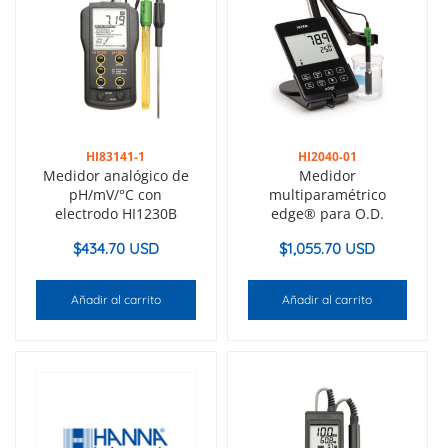
HI83141-1
HI2040-01
Medidor analógico de
Medidor
pH/mV/°C con
multiparamétrico
electrodo HI1230B
edge® para O.D.
$
434.70 USD
$
1,055.70 USD
Añadir al carrito
Añadir al carrito