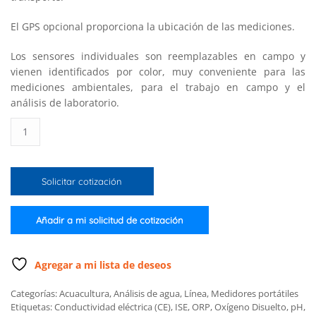
El GPS opcional proporciona la ubicación de las mediciones.
Los sensores individuales son reemplazables en campo y
vienen identificados por color, muy conveniente para las
mediciones ambientales, para el trabajo en campo y el
análisis de laboratorio.
Medidor
multiparamétrico
pH/ORP,
CE,
Solicitar cotización
OD,
sonda
c/regist.
Añadir a mi solicitud de cotización
datos,
10
metros
Agregar a mi lista de deseos
de
Categorías:
Acuacultura
,
Análisis de agua
,
Línea
,
Medidores portátiles
cable,
Etiquetas:
Conductividad eléctrica (CE)
,
ISE
,
ORP
,
Oxígeno Disuelto
,
pH
,
230V