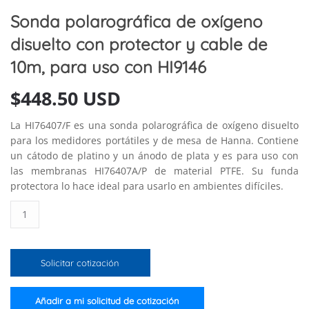
Sonda polarográfica de oxígeno
disuelto con protector y cable de
10m, para uso con HI9146
$
448.50 USD
La HI76407/F es una sonda polarográfica de oxígeno disuelto
para los medidores portátiles y de mesa de Hanna. Contiene
un cátodo de platino y un ánodo de plata y es para uso con
las membranas HI76407A/P de material PTFE. Su funda
protectora lo hace ideal para usarlo en ambientes difíciles.
Sonda
polarográfica
de
oxígeno
Solicitar cotización
disuelto
con
protector
Añadir a mi solicitud de cotización