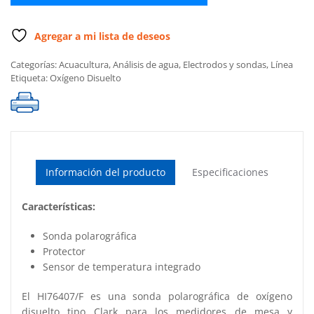
y
cable
de
Agregar a mi lista de deseos
10m,
Categorías:
Acuacultura
,
Análisis de agua
,
Electrodos y sondas
,
Línea
para
Etiqueta:
Oxígeno Disuelto
uso
con
HI9146
cantidad
Información del producto
Especificaciones
Características:
Sonda polarográfica
Protector
Sensor de temperatura integrado
El HI76407/F es una sonda polarográfica de oxígeno
disuelto tipo Clark para los medidores de mesa y