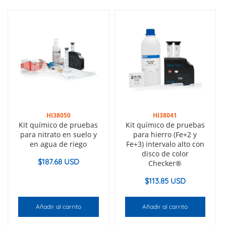
HI38050
HI38041
Kit químico de pruebas
Kit químico de pruebas
para nitrato en suelo y
para hierro (Fe+2 y
en agua de riego
Fe+3) intervalo alto con
disco de color
$
187.68 USD
Checker®
$
113.85 USD
Añadir al carrito
Añadir al carrito