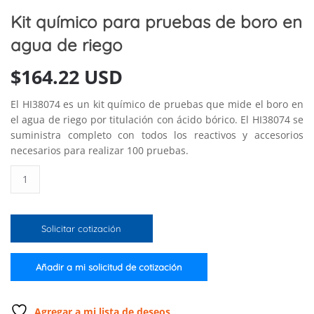
Kit químico para pruebas de boro en
agua de riego
$
164.22 USD
El HI38074 es un kit químico de pruebas que mide el boro en
el agua de riego por titulación con ácido bórico. El HI38074 se
suministra completo con todos los reactivos y accesorios
necesarios para realizar 100 pruebas.
Kit
químico
para
pruebas
Solicitar cotización
de
boro
en
Añadir a mi solicitud de cotización
agua
de
riego
Agregar a mi lista de deseos