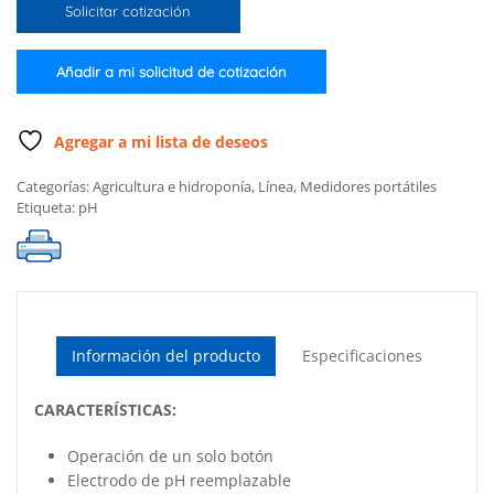
Solicitar cotización
GroLine
para
hidroponía
Añadir a mi solicitud de cotización
cantidad
Agregar a mi lista de deseos
Categorías:
Agricultura e hidroponía
,
Línea
,
Medidores portátiles
Etiqueta:
pH
Información del producto
Especificaciones
CARACTERÍSTICAS:
Operación de un solo botón
Electrodo de pH reemplazable