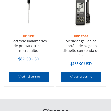
HI10832
HI9147-04
Electrodo inalámbrico
Medidor galvánico
de pH HALO® con
portátil de oxígeno
microbulbo
disuelto con sonda de
4m
$
621.00 USD
$
765.90 USD
Añadir al carrito
Añadir al carrito