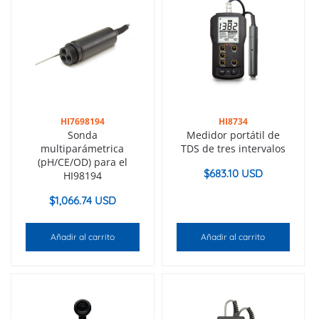
HI7698194
HI8734
Sonda
Medidor portátil de
multiparámetrica
TDS de tres intervalos
(pH/CE/OD) para el
$
683.10 USD
HI98194
$
1,066.74 USD
Añadir al carrito
Añadir al carrito