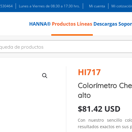
 3530464
Lunes a Viernes de 08:30 a 17:30 hrs.
Mi cuenta
Mi cotizació
HANNA®
Productos
Líneas
Descargas
Sopor
HI717
Colorímetro Che
alto
$
81.42 USD
Con nuestro sencillo co
resultados exactos en sus