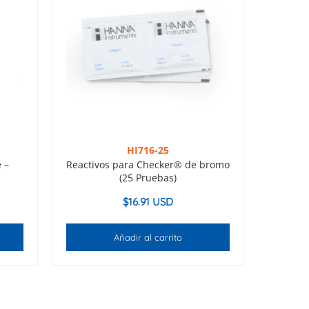
HI716-25
e –
Reactivos para Checker® de bromo
(25 Pruebas)
$
16.91 USD
Añadir al carrito