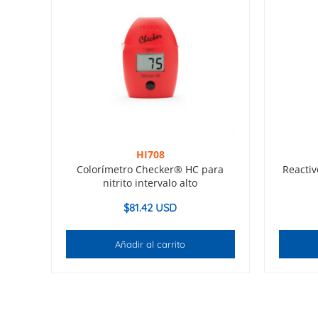
HI708
Colorímetro Checker® HC para
Reactiv
nitrito intervalo alto
$
81.42 USD
Añadir al carrito