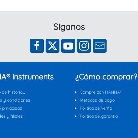
Síganos
A® instruments
¿Cómo comprar?
 de historia…
Compre con HANNA®
s y condiciones
Métodos de pago
e privacidad
Política de venta
es y filiales
Política de garantía