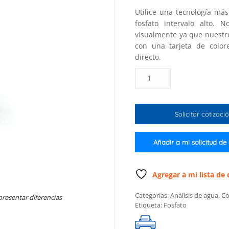
Utilice una tecnología má
fosfato intervalo alto. 
visualmente ya que nuestr
con una tarjeta de color
directo.
Colorímetro
Checker®
HC
para
Solicitar cotizaci
fosfato
intervalo
alto
Añadir a mi solicitud de
cantidad
Agregar a mi lista de
Categorías:
Análisis de agua
,
Co
presentar diferencias
Etiqueta:
Fosfato