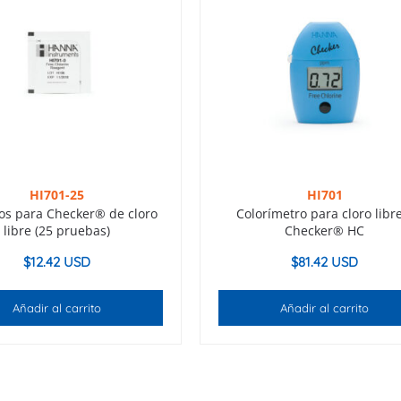
HI701-25
HI701
os para Checker® de cloro
Colorímetro para cloro libr
libre (25 pruebas)
Checker® HC
$
12.42 USD
$
81.42 USD
Añadir al carrito
Añadir al carrito