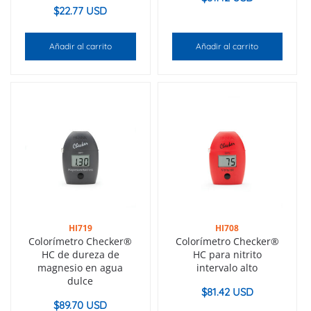
$
22.77 USD
Añadir al carrito
Añadir al carrito
HI719
HI708
Colorímetro Checker®
Colorímetro Checker®
HC de dureza de
HC para nitrito
magnesio en agua
intervalo alto
dulce
$
81.42 USD
$
89.70 USD