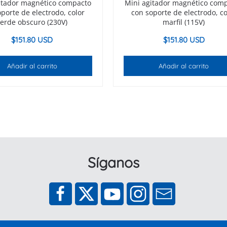
itador magnético compacto
Mini agitador magnético com
porte de electrodo, color
con soporte de electrodo, co
verde obscuro (230V)
marfil (115V)
$
151.80 USD
$
151.80 USD
Añadir al carrito
Añadir al carrito
Síganos