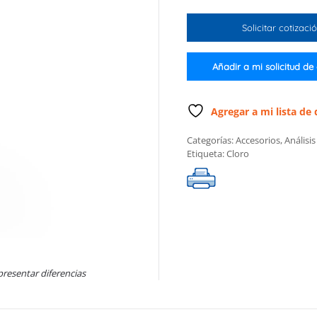
estándares
para
Solicitar cotizaci
calibración
de
Check
Añadir a mi solicitud de
para
cloro
intervalo
Agregar a mi lista de
ultra
Categorías:
Accesorios
,
Análisi
alto
Etiqueta:
Cloro
cantidad
presentar diferencias