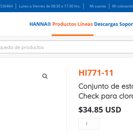
 3530464
Lunes a Viernes de 08:30 a 17:30 hrs.
Mi cuenta
Mi cotizació
HANNA®
Productos
Líneas
Descargas
Sopor
HI771-11
Conjunto de est
Check para cloro
$
34.85 USD
Conjunto
de