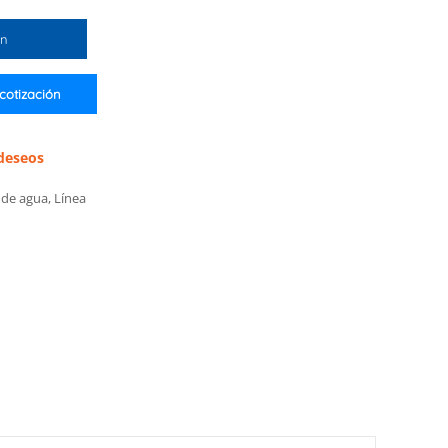
ón
 cotización
 deseos
s de agua
,
Línea