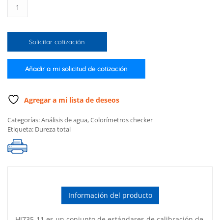
Conjunto
de
estándares
para
Solicitar cotización
Checker
de
dureza
Añadir a mi solicitud de cotización
total
intervalo
bajo
Agregar a mi lista de deseos
cantidad
Categorías:
Análisis de agua
,
Colorímetros checker
Etiqueta:
Dureza total
Información del producto
HI735-11 es un conjunto de estándares de calibración de