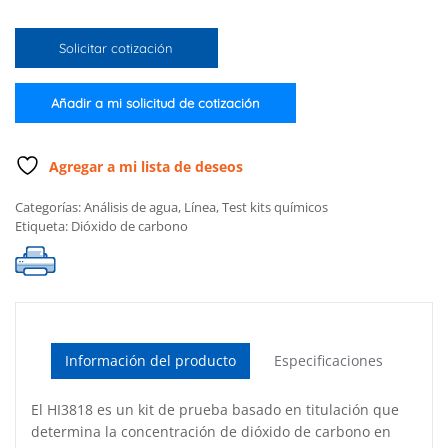
prueba
química
Solicitar cotización
para
dióxido
de
Añadir a mi solicitud de cotización
carbono
cantidad
Agregar a mi lista de deseos
Categorías:
Análisis de agua
,
Línea
,
Test kits químicos
Etiqueta:
Dióxido de carbono
Información del producto
Especificaciones
El HI3818 es un kit de prueba basado en titulación que
determina la concentración de dióxido de carbono en