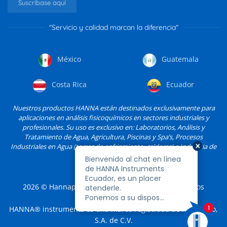
Suscríbase aquí
"Servicio y calidad marcan la diferencia"
México
Guatemala
Costa Rica
Ecuador
Nuestros productos HANNA están destinados exclusivamente para
aplicaciones en análisis fisicoquímicos en sectores industriales y
profesionales. Su uso es exclusivo en: Laboratorios, Análisis y
Tratamiento de Agua, Agricultura, Piscinas y Spa’s, Procesos
Industriales en Agua (torres de enfriamiento, calderas) e Industria de
Alimentos, entre otros.
2026
© Hannapro, S.A. de C.V. y sus filiales. Todos los
derechos reservados.
HANNA® instruments es una marca registrada de Hannapro,
S.A. de C.V.