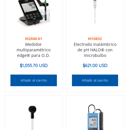
HI2040-01
HI10832
Medidor
Electrodo inalámbrico
multiparamétrico
de pH HALO® con
edge® para O.D.
microbulbo
$
1,055.70 USD
$
621.00 USD
Añadir al carrito
Añadir al carrito