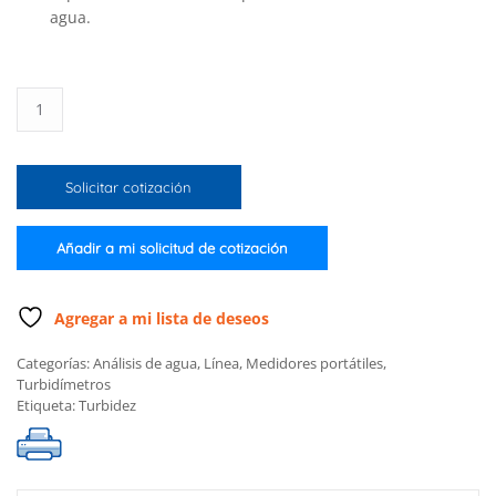
agua.
Medidor
portátil
de
turbidez
Solicitar cotización
cantidad
Añadir a mi solicitud de cotización
Agregar a mi lista de deseos
Categorías:
Análisis de agua
,
Línea
,
Medidores portátiles
,
Turbidímetros
Etiqueta:
Turbidez