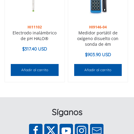
HI11102
HI9146-04
Electrodo inalámbrico
Medidor portátil de
de pH HALO®
oxígeno disuelto con
sonda de 4m
$
317.40 USD
$
903.90 USD
Añadir al carrito
Añadir al carrito
Síganos