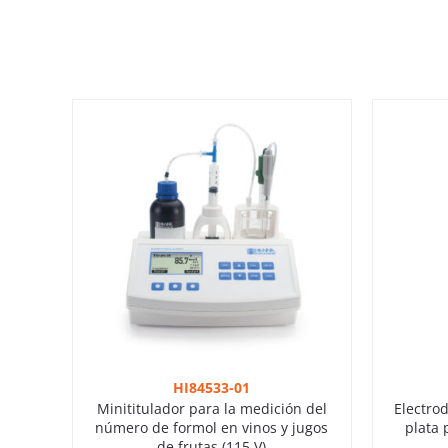
HI84533-01
Minititulador para la medición del
Electro
número de formol en vinos y jugos
plata 
de frutas (115 V)