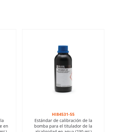
HI84531-55
la
Estándar de calibración de la
le en
bomba para el titulador de la
 mL)
alcalinidad en agua (230 mL)