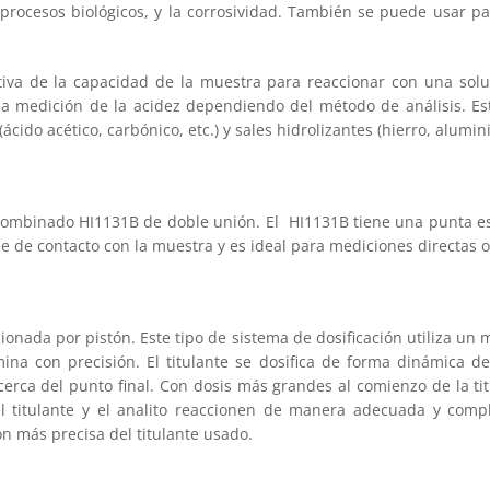
 procesos biológicos, y la corrosividad. También se puede usar p
ativa de la capacidad de la muestra para reaccionar con una solu
 medición de la acidez dependiendo del método de análisis. Est
s (ácido acético, carbónico, etc.) y sales hidrolizantes (hierro, alumi
 combinado HI1131B de doble unión. El HI1131B tiene una punta esf
ie de contacto con la muestra y es ideal para mediciones directas o 
onada por pistón. Este tipo de sistema de dosificación utiliza un
na con precisión. El titulante se dosifica de forma dinámica 
erca del punto final. Con dosis más grandes al comienzo de la ti
l titulante y el analito reaccionen de manera adecuada y comp
ón más precisa del titulante usado.