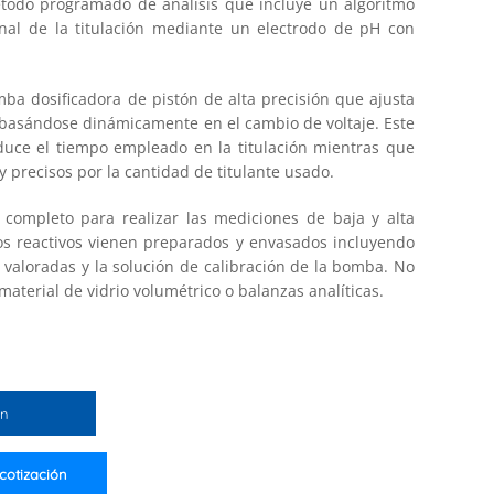
método programado de análisis que incluye un algoritmo
nal de la titulación mediante un electrodo de pH con
ba dosificadora de pistón de alta precisión que ajusta
 basándose dinámicamente en el cambio de voltaje. Este
educe el tiempo empleado en la titulación mientras que
 precisos por la cantidad de titulante usado.
 completo para realizar las mediciones de baja y alta
os reactivos vienen preparados y envasados ​​incluyendo
n valoradas y la solución de calibración de la bomba. No
aterial de vidrio volumétrico o balanzas analíticas.
ón
 cotización