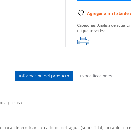
en
agua
cantidad
Agregar a mi lista de
Categorías:
Análisis de agua
,
Lí
Etiqueta:
Acidez
Información del producto
Especificaciones
ica precisa
para determinar la calidad del agua (superficial, potable o re