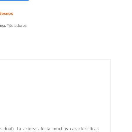
 deseos
nea
,
Tituladores
sidual). La acidez afecta muchas características