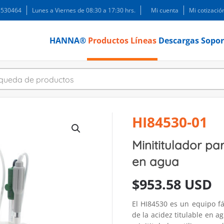
 3530464
Lunes a Viernes de 08:30 a 17:30 hrs.
Mi cuenta
Mi cotizació
HANNA®
Productos
Líneas
Descargas
Sopor
HI84530-01
Minititulador pa
en agua
$
953.58 USD
El HI84530 es un equipo fá
de la acidez titulable en 