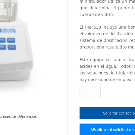
minititulador utiliza un 
que determina el punto fi
cuerpo de vidrio.
El HI84530 incluye una bom
el volumen de dosificación
sistema de dosificación r
proporciona resultados muy
Este equipo se suministra
acidez en el agua. Todos l
las soluciones de titulació
hay necesidad de emplear m
Minititulador
para
la
medición
Solicitar cotizaci
de
presentar diferencias
acidez
titulable
Añadir a mi solicitud de